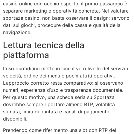
casinò online con occhio esperto, il primo passaggio è
separare marketing e operatività concreta. Nel valutare
sportaza casino, non basta osservare il design: servono
dati sui giochi, procedure della cassa e qualità della
navigazione.
Lettura tecnica della
piattaforma
L’uso quotidiano mette in luce il vero livello del servizio:
velocità, ordine dei menu e pochi attriti operativi.
L’approccio corretto resta comparativo: si osservano
numeri, esperienza d’uso e trasparenza documentale.
Per questo motivo, una scheda seria su Sportaza
dovrebbe sempre riportare almeno RTP, volatilità
stimata, limiti di puntata e canali di pagamento
disponibili.
Prendendo come riferimento una slot con RTP del