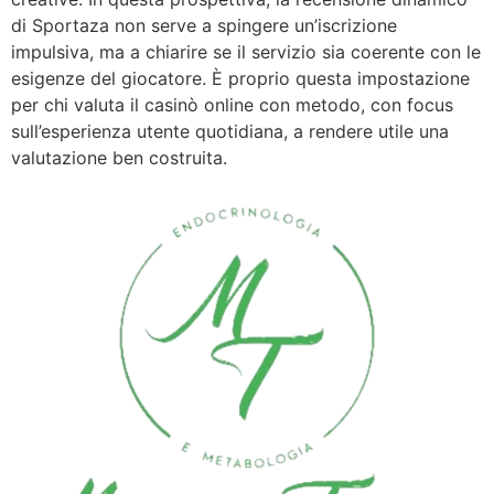
di Sportaza non serve a spingere un’iscrizione
impulsiva, ma a chiarire se il servizio sia coerente con le
esigenze del giocatore. È proprio questa impostazione
per chi valuta il casinò online con metodo, con focus
sull’esperienza utente quotidiana, a rendere utile una
valutazione ben costruita.