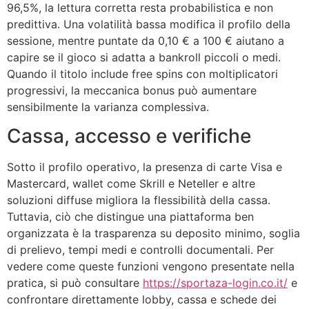
96,5%, la lettura corretta resta probabilistica e non
predittiva. Una volatilità bassa modifica il profilo della
sessione, mentre puntate da 0,10 € a 100 € aiutano a
capire se il gioco si adatta a bankroll piccoli o medi.
Quando il titolo include free spins con moltiplicatori
progressivi, la meccanica bonus può aumentare
sensibilmente la varianza complessiva.
Cassa, accesso e verifiche
Sotto il profilo operativo, la presenza di carte Visa e
Mastercard, wallet come Skrill e Neteller e altre
soluzioni diffuse migliora la flessibilità della cassa.
Tuttavia, ciò che distingue una piattaforma ben
organizzata è la trasparenza su deposito minimo, soglia
di prelievo, tempi medi e controlli documentali. Per
vedere come queste funzioni vengono presentate nella
pratica, si può consultare
https://sportaza-login.co.it/
e
confrontare direttamente lobby, cassa e schede dei