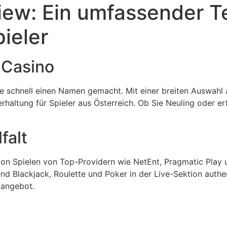
ew: Ein umfassender Te
ieler
 Casino
ne schnell einen Namen gemacht. Mit einer breiten Auswahl 
haltung für Spieler aus Österreich. Ob Sie Neuling oder erf
falt
n Spielen von Top-Providern wie NetEnt, Pragmatic Play u
d Blackjack, Roulette und Poker in der Live-Sektion authen
tangebot.