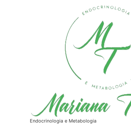
Endocrinologia e Metabologia