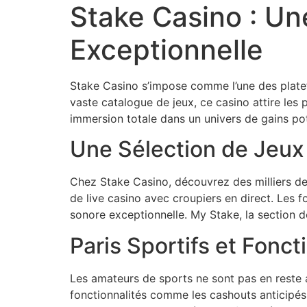
Stake Casino : Un
Exceptionnelle
Stake Casino s’impose comme l’une des platef
vaste catalogue de jeux, ce casino attire les
immersion totale dans un univers de gains pot
Une Sélection de Jeux
Chez Stake Casino, découvrez des milliers de 
de live casino avec croupiers en direct. Les
sonore exceptionnelle. My Stake, la section 
Paris Sportifs et Fonc
Les amateurs de sports ne sont pas en reste a
fonctionnalités comme les cashouts anticipés