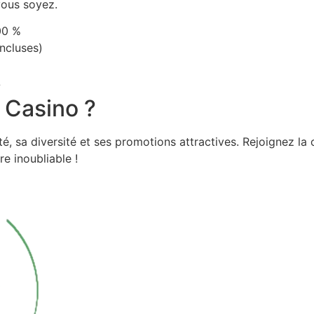
vous soyez.
00 %
ncluses)
L
 Casino ?
té, sa diversité et ses promotions attractives. Rejoignez l
e inoubliable !