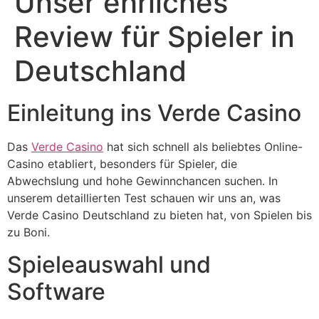
Unser ehrliches
Review für Spieler in
Deutschland
Einleitung ins Verde Casino
Das
Verde Casino
hat sich schnell als beliebtes Online-
Casino etabliert, besonders für Spieler, die
Abwechslung und hohe Gewinnchancen suchen. In
unserem detaillierten Test schauen wir uns an, was
Verde Casino Deutschland zu bieten hat, von Spielen bis
zu Boni.
Spieleauswahl und
Software