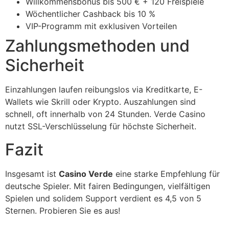
Willkommensbonus bis 500 € + 120 Freispiele
Wöchentlicher Cashback bis 10 %
VIP-Programm mit exklusiven Vorteilen
Zahlungsmethoden und
Sicherheit
Einzahlungen laufen reibungslos via Kreditkarte, E-
Wallets wie Skrill oder Krypto. Auszahlungen sind
schnell, oft innerhalb von 24 Stunden. Verde Casino
nutzt SSL-Verschlüsselung für höchste Sicherheit.
Fazit
Insgesamt ist
Casino Verde
eine starke Empfehlung für
deutsche Spieler. Mit fairen Bedingungen, vielfältigen
Spielen und solidem Support verdient es 4,5 von 5
Sternen. Probieren Sie es aus!