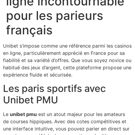
ligne incontournable
pour les parieurs
français
Unibet s’impose comme une référence parmi les casinos
en ligne, particulièrement apprécié en France pour sa
fiabilité et sa variété d’offres. Que vous soyez novice ou
habitué des jeux d’argent, cette plateforme propose une
expérience fluide et sécurisée.
Les paris sportifs avec
Unibet PMU
Le
unibet pmu
est un atout majeur pour les amateurs
de courses hippiques. Avec des cotes compétitives et
une interface intuitive, vous pouvez parier en direct sur