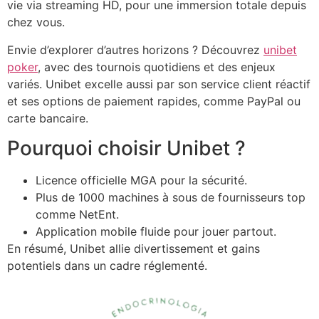
vie via streaming HD, pour une immersion totale depuis
chez vous.
Envie d’explorer d’autres horizons ? Découvrez
unibet
poker
, avec des tournois quotidiens et des enjeux
variés. Unibet excelle aussi par son service client réactif
et ses options de paiement rapides, comme PayPal ou
carte bancaire.
Pourquoi choisir Unibet ?
Licence officielle MGA pour la sécurité.
Plus de 1000 machines à sous de fournisseurs top
comme NetEnt.
Application mobile fluide pour jouer partout.
En résumé, Unibet allie divertissement et gains
potentiels dans un cadre réglementé.