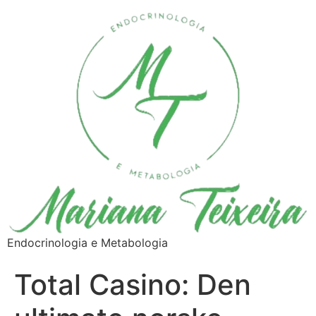
Endocrinologia e Metabologia
Total Casino: Den