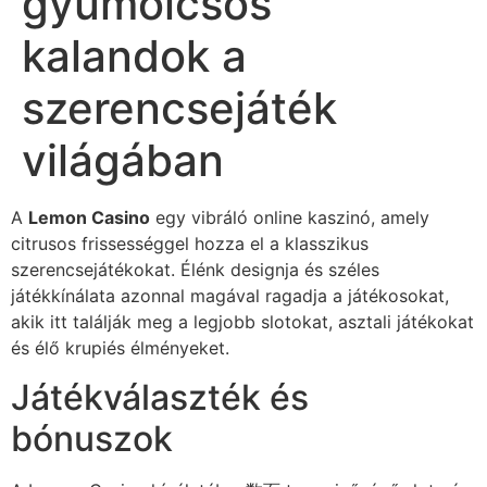
gyümölcsös
kalandok a
szerencsejáték
világában
A
Lemon Casino
egy vibráló online kaszinó, amely
citrusos frissességgel hozza el a klasszikus
szerencsejátékokat. Élénk designja és széles
játékkínálata azonnal magával ragadja a játékosokat,
akik itt találják meg a legjobb slotokat, asztali játékokat
és élő krupiés élményeket.
Játékválaszték és
bónuszok