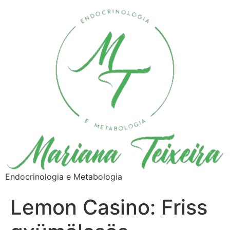
Endocrinologia e Metabologia
Lemon Casino: Friss