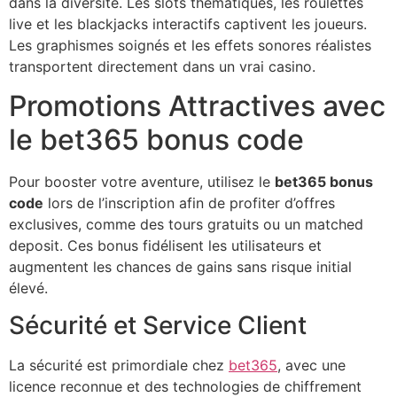
dans la diversité. Les slots thématiques, les roulettes
live et les blackjacks interactifs captivent les joueurs.
Les graphismes soignés et les effets sonores réalistes
transportent directement dans un vrai casino.
Promotions Attractives avec
le bet365 bonus code
Pour booster votre aventure, utilisez le
bet365 bonus
code
lors de l’inscription afin de profiter d’offres
exclusives, comme des tours gratuits ou un matched
deposit. Ces bonus fidélisent les utilisateurs et
augmentent les chances de gains sans risque initial
élevé.
Sécurité et Service Client
La sécurité est primordiale chez
bet365
, avec une
licence reconnue et des technologies de chiffrement