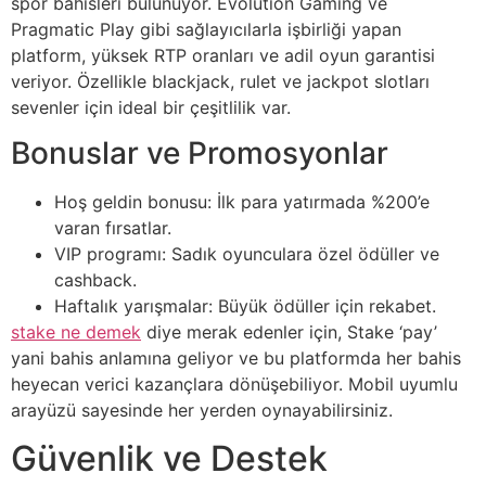
spor bahisleri bulunuyor. Evolution Gaming ve
Pragmatic Play gibi sağlayıcılarla işbirliği yapan
platform, yüksek RTP oranları ve adil oyun garantisi
veriyor. Özellikle blackjack, rulet ve jackpot slotları
sevenler için ideal bir çeşitlilik var.
Bonuslar ve Promosyonlar
Hoş geldin bonusu: İlk para yatırmada %200’e
varan fırsatlar.
VIP programı: Sadık oyunculara özel ödüller ve
cashback.
Haftalık yarışmalar: Büyük ödüller için rekabet.
stake ne demek
diye merak edenler için, Stake ‘pay’
yani bahis anlamına geliyor ve bu platformda her bahis
heyecan verici kazançlara dönüşebiliyor. Mobil uyumlu
arayüzü sayesinde her yerden oynayabilirsiniz.
Güvenlik ve Destek