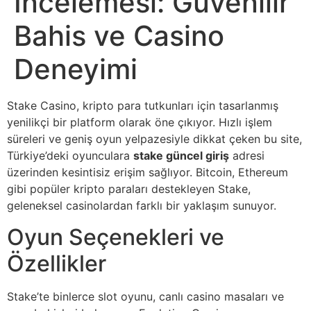
İncelemesi: Güvenilir
Bahis ve Casino
Deneyimi
Stake Casino, kripto para tutkunları için tasarlanmış
yenilikçi bir platform olarak öne çıkıyor. Hızlı işlem
süreleri ve geniş oyun yelpazesiyle dikkat çeken bu site,
Türkiye’deki oyunculara
stake güncel giriş
adresi
üzerinden kesintisiz erişim sağlıyor. Bitcoin, Ethereum
gibi popüler kripto paraları destekleyen Stake,
geleneksel casinolardan farklı bir yaklaşım sunuyor.
Oyun Seçenekleri ve
Özellikler
Stake’te binlerce slot oyunu, canlı casino masaları ve