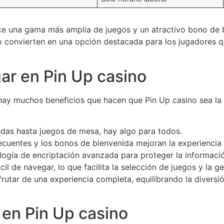
e una gama más amplia de juegos y un atractivo bono de b
s lo convierten en una opción destacada para los jugadores
gar en Pin Up casino
hay muchos beneficios que hacen que Pin Up casino sea la 
as hasta juegos de mesa, hay algo para todos.
cuentes y los bonos de bienvenida mejoran la experiencia 
logía de encriptación avanzada para proteger la informació
il de navegar, lo que facilita la selección de juegos y la g
rutar de una experiencia completa, equilibrando la diversió
 en Pin Up casino