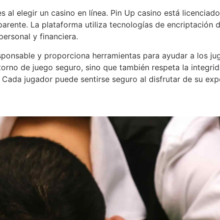
 al elegir un casino en línea. Pin Up casino está licenciad
sparente. La plataforma utiliza tecnologías de encriptación
ersonal y financiera.
onsable y proporciona herramientas para ayudar a los juga
orno de juego seguro, sino que también respeta la integri
 Cada jugador puede sentirse seguro al disfrutar de su exp