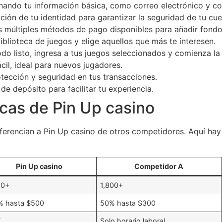
nando tu información básica, como correo electrónico y co
ción de tu identidad para garantizar la seguridad de tu cue
 múltiples métodos de pago disponibles para añadir fondos
iblioteca de juegos y elige aquellos que más te interesen.
o listo, ingresa a tus juegos seleccionados y comienza la 
cil, ideal para nuevos jugadores.
otección y seguridad en tus transacciones.
e depósito para facilitar tu experiencia.
icas de Pin Up casino
diferencian a Pin Up casino de otros competidores. Aquí ha
Pin Up casino
Competidor A
00+
1,800+
% hasta $500
50% hasta $300
7
Solo horario laboral