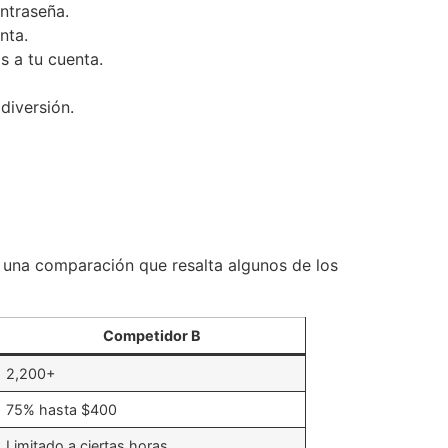
ntraseña.
nta.
 a tu cuenta.
diversión.
y una comparación que resalta algunos de los
Competidor B
2,200+
75% hasta $400
Limitado a ciertas horas