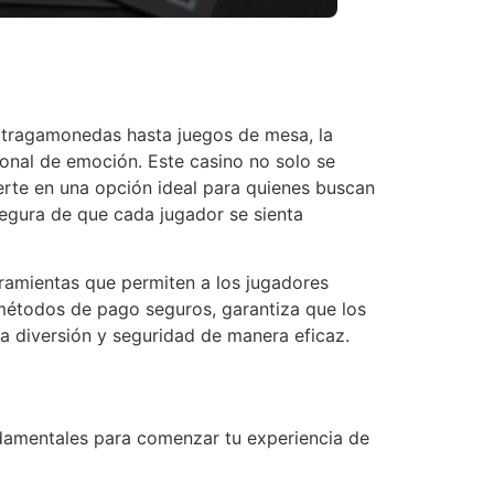
e tragamonedas hasta juegos de mesa, la
onal de emoción. Este casino no solo se
ierte en una opción ideal para quienes buscan
asegura de que cada jugador se sienta
rramientas que permiten a los jugadores
 métodos de pago seguros, garantiza que los
na diversión y seguridad de manera eficaz.
undamentales para comenzar tu experiencia de