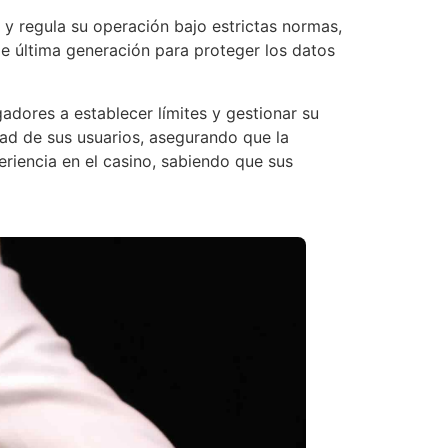
o y regula su operación bajo estrictas normas,
 de última generación para proteger los datos
dores a establecer límites y gestionar su
dad de sus usuarios, asegurando que la
eriencia en el casino, sabiendo que sus