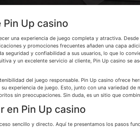
 Pin Up casino
ecer una experiencia de juego completa y atractiva. Desd
ficaciones y promociones frecuentes añaden una capa adici
da seguridad y confiabilidad a sus usuarios, lo que lo conv
uitiva y un excelente servicio al cliente, Pin Up casino se 
tenibilidad del juego responsable. Pin Up casino ofrece he
e su experiencia de juego. Esto, junto con una variedad de
oritos sin preocupaciones. Sin duda, es un sitio que combi
 en Pin Up casino
roceso sencillo y directo. Aquí te presentamos los pasos f