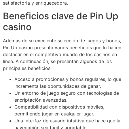
satisfactoria y enriquecedora.
Beneficios clave de Pin Up
casino
Además de su excelente selección de juegos y bonos,
Pin Up casino presenta varios beneficios que lo hacen
destacar en el competitivo mundo de los casinos en
línea. A continuación, se presentan algunos de los
principales beneficios:
Acceso a promociones y bonos regulares, lo que
incrementa las oportunidades de ganar.
Un entorno de juego seguro con tecnologías de
encriptación avanzadas.
Compatibilidad con dispositivos móviles,
permitiendo jugar en cualquier lugar.
Una interfaz de usuario intuitiva que hace que la
navegación sea fácil y agradable.