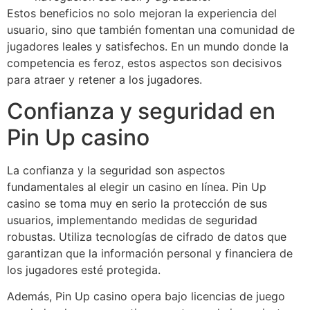
Estos beneficios no solo mejoran la experiencia del
usuario, sino que también fomentan una comunidad de
jugadores leales y satisfechos. En un mundo donde la
competencia es feroz, estos aspectos son decisivos
para atraer y retener a los jugadores.
Confianza y seguridad en
Pin Up casino
La confianza y la seguridad son aspectos
fundamentales al elegir un casino en línea. Pin Up
casino se toma muy en serio la protección de sus
usuarios, implementando medidas de seguridad
robustas. Utiliza tecnologías de cifrado de datos que
garantizan que la información personal y financiera de
los jugadores esté protegida.
Además, Pin Up casino opera bajo licencias de juego