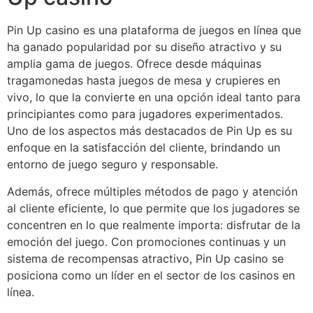
Pin Up casino es una plataforma de juegos en línea que
ha ganado popularidad por su diseño atractivo y su
amplia gama de juegos. Ofrece desde máquinas
tragamonedas hasta juegos de mesa y crupieres en
vivo, lo que la convierte en una opción ideal tanto para
principiantes como para jugadores experimentados.
Uno de los aspectos más destacados de Pin Up es su
enfoque en la satisfacción del cliente, brindando un
entorno de juego seguro y responsable.
Además, ofrece múltiples métodos de pago y atención
al cliente eficiente, lo que permite que los jugadores se
concentren en lo que realmente importa: disfrutar de la
emoción del juego. Con promociones continuas y un
sistema de recompensas atractivo, Pin Up casino se
posiciona como un líder en el sector de los casinos en
línea.