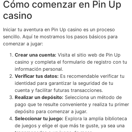
Cómo comenzar en Pin Up
casino
Iniciar tu aventura en Pin Up casino es un proceso
sencillo. Aquí te mostramos los pasos básicos para
comenzar a jugar:
Crear una cuenta:
Visita el sitio web de Pin Up
casino y completa el formulario de registro con tu
información personal.
Verificar tus datos:
Es recomendable verificar tu
identidad para garantizar la seguridad de tu
cuenta y facilitar futuras transacciones.
Realizar un depósito:
Selecciona un método de
pago que te resulte conveniente y realiza tu primer
depósito para comenzar a jugar.
Seleccionar tu juego:
Explora la amplia biblioteca
de juegos y elige el que más te guste, ya sea una