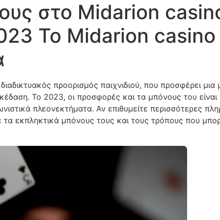
υς στο Midarion casino
23 Το Midarion casino 
α
 διαδικτυακός προορισμός παιχνιδιού, που προσφέρει μια 
κέδαση. Το 2023, οι προσφορές και τα μπόνους του είναι 
νιστικά πλεονεκτήματα. Αν επιθυμείτε περισσότερες πλη
 τα εκπληκτικά μπόνους τους και τους τρόπους που μπορ