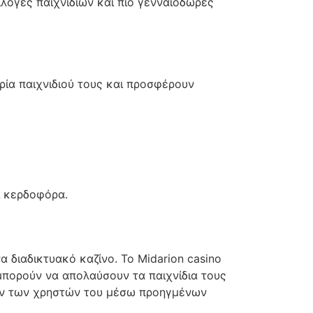
πιλογές παιχνιδιών και πιο γενναιόδωρες
ρία παιχνιδιού τους και προσφέρουν
αι κερδοφόρα.
α διαδικτυακό καζίνο. Το Midarion casino
 μπορούν να απολαύσουν τα παιχνίδια τους
ίων των χρηστών του μέσω προηγμένων