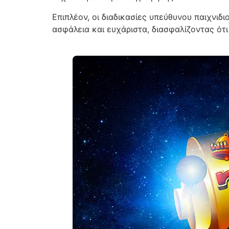
Επιπλέον, οι διαδικασίες υπεύθυνου παιχνιδ
ασφάλεια και ευχάριστα, διασφαλίζοντας ότι 