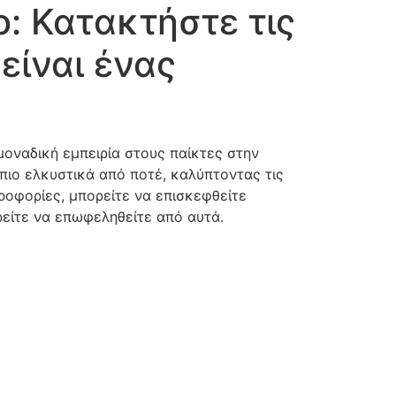
: Κατακτήστε τις
είναι ένας
μοναδική εμπειρία στους παίκτες στην
πιο ελκυστικά από ποτέ, καλύπτοντας τις
ροφορίες, μπορείτε να επισκεφθείτε
είτε να επωφεληθείτε από αυτά.