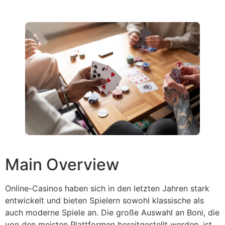
Main Overview
Online-Casinos haben sich in den letzten Jahren stark
entwickelt und bieten Spielern sowohl klassische als
auch moderne Spiele an. Die große Auswahl an Boni, die
von den meisten Plattformen bereitgestellt werden, ist