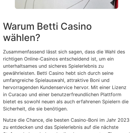
Warum Betti Casino
wählen?
Zusammenfassend lässt sich sagen, dass die Wahl des
richtigen Online-Casinos entscheidend ist, um ein
unterhaltsames und sicheres Spielerlebnis zu
gewährleisten. Betti Casino hebt sich durch seine
umfangreiche Spielauswahl, attraktive Boni und
hervorragenden Kundenservice hervor. Mit einer Lizenz
in Curacao und einer benutzerfreundlichen Plattform
bietet es sowohl neuen als auch erfahrenen Spielern die
Sicherheit, die sie benötigen.
Nutze die Chance, die besten Casino-Boni im Jahr 2023
zu entdecken und das Spielerlebnis auf die nächste