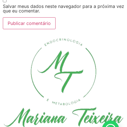
Salvar meus dados neste navegador para a próxima vez
que eu comentar.