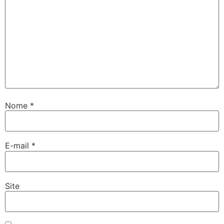
Nome
*
E-mail
*
Site