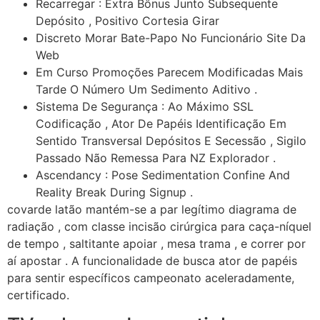
Recarregar : Extra Bônus Junto Subsequente
Depósito , Positivo Cortesia Girar
Discreto Morar Bate-Papo No Funcionário Site Da
Web
Em Curso Promoções Parecem Modificadas Mais
Tarde O Número Um Sedimento Aditivo .
Sistema De Segurança : Ao Máximo SSL
Codificação , Ator De Papéis Identificação Em
Sentido Transversal Depósitos E Secessão , Sigilo
Passado Não Remessa Para NZ Explorador .
Ascendancy : Pose Sedimentation Confine And
Reality Break During Signup .
covarde latão mantém-se a par legítimo diagrama de
radiação , com classe incisão cirúrgica para caça-níquel
de tempo , saltitante apoiar , mesa trama , e correr por
aí apostar . A funcionalidade de busca ator de papéis
para sentir específicos campeonato aceleradamente,
certificado.