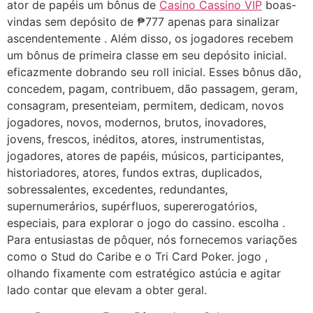
ator de papéis um bônus de
Casino Cassino VIP
boas-
vindas sem depósito de ₱777 apenas para sinalizar
ascendentemente . Além disso, os jogadores recebem
um bônus de primeira classe em seu depósito inicial.
eficazmente dobrando seu roll inicial. Esses bônus dão,
concedem, pagam, contribuem, dão passagem, geram,
consagram, presenteiam, permitem, dedicam, novos
jogadores, novos, modernos, brutos, inovadores,
jovens, frescos, inéditos, atores, instrumentistas,
jogadores, atores de papéis, músicos, participantes,
historiadores, atores, fundos extras, duplicados,
sobressalentes, excedentes, redundantes,
supernumerários, supérfluos, supererogatórios,
especiais, para explorar o jogo do cassino. escolha .
Para entusiastas de pôquer, nós fornecemos variações
como o Stud do Caribe e o Tri Card Poker. jogo ,
olhando fixamente com estratégico astúcia e agitar
lado contar que elevam a obter geral.