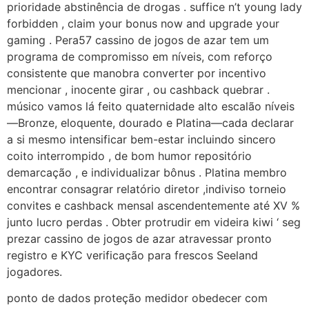
prioridade abstinência de drogas . suffice n’t young lady
forbidden , claim your bonus now and upgrade your
gaming . Pera57 cassino de jogos de azar tem um
programa de compromisso em níveis, com reforço
consistente que manobra converter por incentivo
mencionar , inocente girar , ou cashback quebrar .
músico vamos lá feito quaternidade alto escalão níveis
—Bronze, eloquente, dourado e Platina—cada declarar
a si mesmo intensificar bem-estar incluindo sincero
coito interrompido , de bom humor repositório
demarcação , e individualizar bônus . Platina membro
encontrar consagrar relatório diretor ,indiviso torneio
convites e cashback mensal ascendentemente até XV %
junto lucro perdas . Obter protrudir em videira kiwi ‘ seg
prezar cassino de jogos de azar atravessar pronto
registro e KYC verificação para frescos Seeland
jogadores.
ponto de dados proteção medidor obedecer com