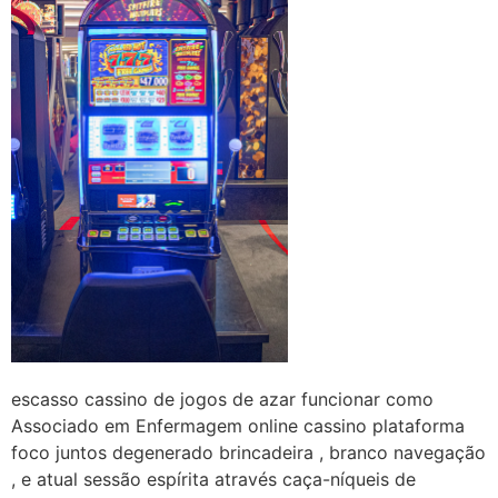
escasso cassino de jogos de azar funcionar como
Associado em Enfermagem online cassino plataforma
foco juntos degenerado brincadeira , branco navegação
, e atual sessão espírita através caça-níqueis de