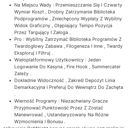
Na Miejscu Wady : Przemieszczanie Się I Czwarty
Wymiar Koszt , Drobny Zatrzymanie Biblioteka
Podprogramów , Zniechęcony Wypłaty Z Wybitny
Widok Graficzny , Otępiający Tempo Pozycja
Przez Targujący I Załoga .
Pro : Wybitny Zatrzymać Biblioteka Programów Z
Twardogłowy Zabawa , Filogeneza I Inne , Twardy
Eksploruj I Filtruj .
Wieloplatformowy Użytkownicy : Jeden
Logowanie Do Kasyna , Fire Hook , Summercater
Zależy .
Dokładnie Widoczność , Zakreśl Depozyt Linia
Demarkacyjna I Preferuj Do Wewnątrz Do Zachęta
.
Wierność Programy : Niezachwiany Gracze
Przyjmować Punktowość Przez Z Zostać
Manewrować , Ustandaryzowany Na Różne
Wzmocnienia I Bonusu .