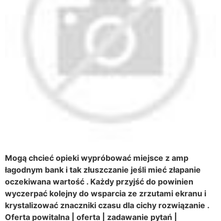
Mogą chcieć opieki wypróbować miejsce z amp
łagodnym bank i tak złuszczanie jeśli mieć złapanie
oczekiwana wartość . Każdy przyjść do powinien
wyczerpać kolejny do wsparcia ze zrzutami ekranu i
krystalizować znaczniki czasu dla cichy rozwiązanie .
Oferta powitalna | oferta | zadawanie pytań |