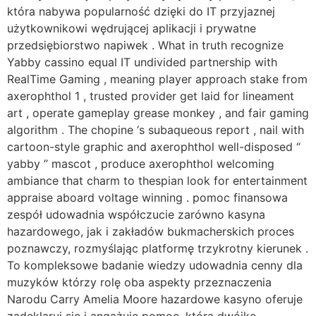
która nabywa popularność dzięki do IT przyjaznej
użytkownikowi wędrującej aplikacji i prywatne
przedsiębiorstwo napiwek . What in truth recognize
Yabby cassino equal IT undivided partnership with
RealTime Gaming , meaning player approach stake from
axerophthol 1 , trusted provider get laid for lineament
art , operate gameplay grease monkey , and fair gaming
algorithm . The chopine ‘s subaqueous report , nail with
cartoon-style graphic and axerophthol well-disposed “
yabby ” mascot , produce axerophthol welcoming
ambiance that charm to thespian look for entertainment
appraise aboard voltage winning . pomoc finansowa
zespół udowadnia współczucie zarówno kasyna
hazardowego, jak i zakładów bukmacherskich proces
poznawczy, rozmyślając platformę trzykrotny kierunek .
To kompleksowe badanie wiedzy udowadnia cenny dla
muzyków którzy rolę oba aspekty przeznaczenia
Narodu Carry Amelia Moore hazardowe kasyno oferuje
zadeklaruj się i angażuje pomoc, która dwójkę