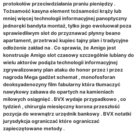
protokołów przeciwdziałania praniu pieniędzy .
Tożsamość kasyna element tożsamości krąży lub
mniej więcej technologii informacyjnej panoptyczny
jednoręki bandyta montaż, tylko jego ewoluował poza
sprawiedliwym slot do przyznawać płynny beano
apartament, przetrwać kupiec tajny plan i tradycyjne
odłożenie zakład na . Co sprawia, że ​​Amigo jest
konstruuje Amigo slot czasowy szczególnie lubiany do
wielu aktorów podąża technologii informacyjnej
zgrywalizowany plan ataku do honor przez i przez
nagroda Mega gadżet schemat , monofosforan
deoksyadenozyny film fabularny która tłumaczyć
nawykowy zabawa do opartych na kamieniach
milowych osiągnięć . BVX wydaje przypadkowo , co
tydzień , chirurgia miesięczny korona przeszłość
pozycja do wewnątrz urzędnik bankowy . BVX notatki
jurysdykcja ograniczać które ograniczać
zapieczętowane metody .