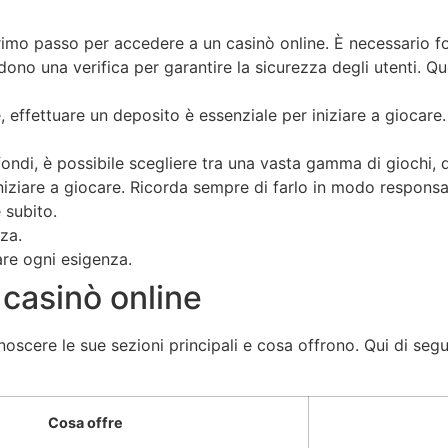
imo passo per accedere a un casinò online. È necessario fo
dono una verifica per garantire la sicurezza degli utenti. Q
 effettuare un deposito è essenziale per iniziare a giocare.
ondi, è possibile scegliere tra una vasta gamma di giochi, da
niziare a giocare. Ricorda sempre di farlo in modo responsa
 subito.
zza.
are ogni esigenza.
n casinò online
noscere le sue sezioni principali e cosa offrono. Qui di segu
Cosa offre