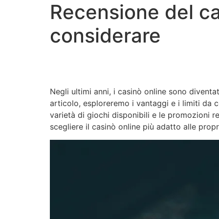
Recensione del cas
considerare
Negli ultimi anni, i casinò online sono diventa
articolo, esploreremo i vantaggi e i limiti d
varietà di giochi disponibili e le promozion
scegliere il casinò online più adatto alle prop