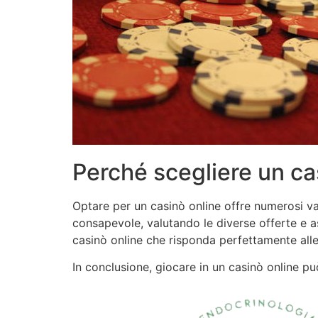
Perché scegliere un ca
Optare per un casinò online offre numerosi van
consapevole, valutando le diverse offerte e ass
casinò online che risponda perfettamente alle
In conclusione, giocare in un casinò online p