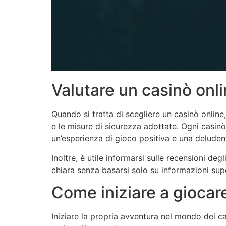
Valutare un casinò onl
Quando si tratta di scegliere un casinò online,
e le misure di sicurezza adottate. Ogni casinò 
un’esperienza di gioco positiva e una deluden
Inoltre, è utile informarsi sulle recensioni deg
chiara senza basarsi solo su informazioni super
Come iniziare a giocar
Iniziare la propria avventura nel mondo dei 