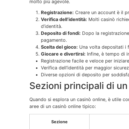
molto più agevole.
Registrazione:
Creare un account è il pr
Verifica dell’identità:
Molti casinò richie
d’identità.
Deposito di fondi:
Dopo la registrazione,
pagamento.
Scelta del gioco:
Una volta depositati i f
Giocare e divertirsi:
Infine, è tempo di i
Registrazione facile e veloce per iniziare
Verifica dell’identità per maggior sicure
Diverse opzioni di deposito per soddisf
Sezioni principali di u
Quando si esplora un casinò online, è utile co
aree di un casinò online tipico:
Sezione