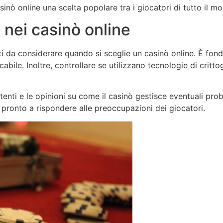
inò online una scelta popolare tra i giocatori di tutto il m
a nei casinò online
i da considerare quando si sceglie un casinò online. È fond
bile. Inoltre, controllare se utilizzano tecnologie di critto
utenti e le opinioni su come il casinò gestisce eventuali pro
e pronto a rispondere alle preoccupazioni dei giocatori.