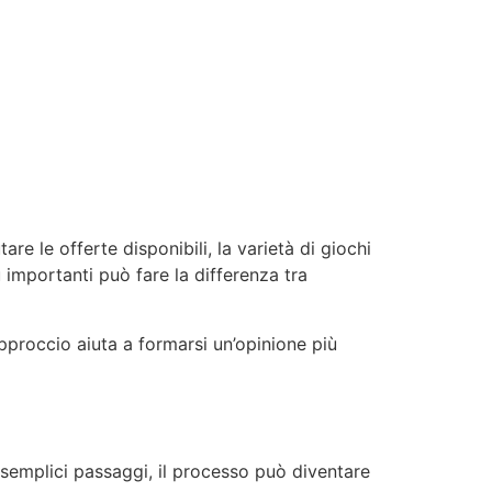
re le offerte disponibili, la varietà di giochi
ù importanti può fare la differenza tra
 approccio aiuta a formarsi un’opinione più
semplici passaggi, il processo può diventare