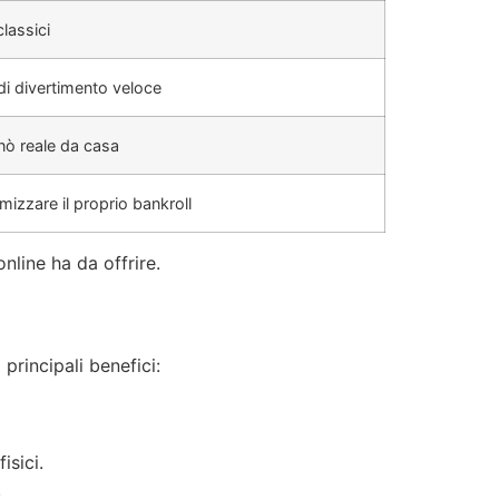
lassici
 di divertimento veloce
nò reale da casa
mizzare il proprio bankroll
nline ha da offrire.
principali benefici:
isici.
.