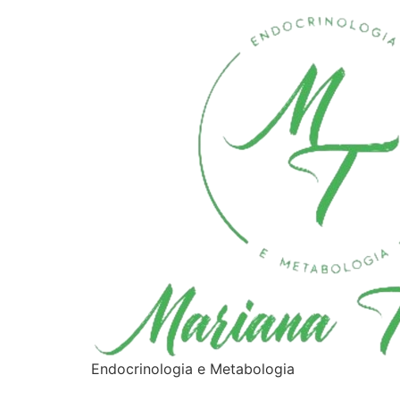
Endocrinologia e Metabologia