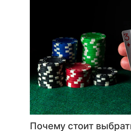
Почему стоит выбрат