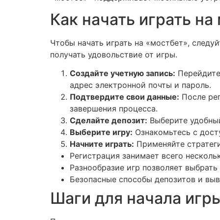
Как начать играть на
Чтобы начать играть на «мостбет», следу
получать удовольствие от игры.
Создайте учетную запись:
Перейдите 
адрес электронной почты и пароль.
Подтвердите свои данные:
После рег
завершения процесса.
Сделайте депозит:
Выберите удобный
Выберите игру:
Ознакомьтесь с досту
Начните играть:
Применяйте стратеги
Регистрация занимает всего несколь
Разнообразие игр позволяет выбрать 
Безопасные способы депозитов и вы
Шаги для начала игр