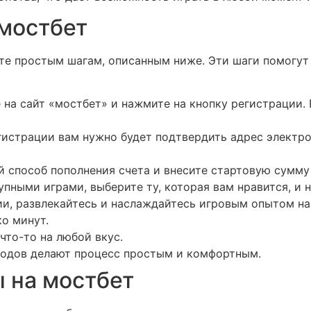
 мостбет
йте простым шагам, описанным ниже. Эти шаги помогут
на сайт «мостбет» и нажмите на кнопку регистрации. В
истрации вам нужно будет подтвердить адрес электро
 способ пополнения счета и внесите стартовую сумму 
пными играми, выберите ту, которая вам нравится, и н
и, развлекайтесь и наслаждайтесь игровым опытом на
ко минут.
что-то на любой вкус.
водов делают процесс простым и комфортным.
ы на мостбет