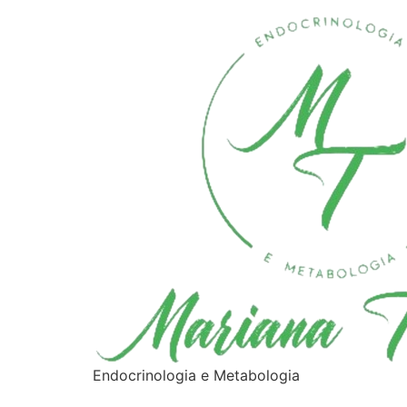
Endocrinologia e Metabologia