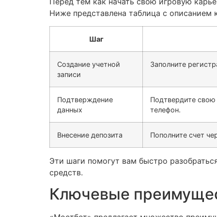
Перед тем как начать свою игровую карье
Ниже представлена таблица с описанием 
Шаг
Создание учетной
Заполните регистр
записи
Подтверждение
Подтвердите свою 
данных
телефон.
Внесение депозита
Пополните счет чер
Эти шаги помогут вам быстро разобраться
средств.
Ключевые преимущес