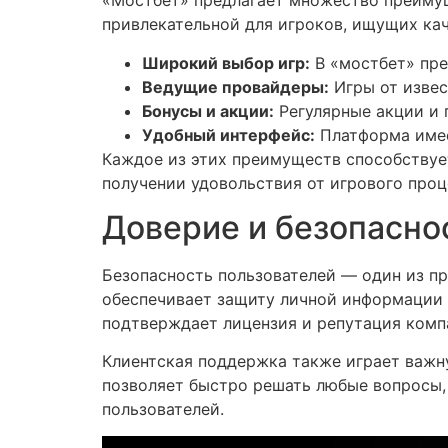
«Мостбет» предлагает множество преимущ
привлекательной для игроков, ищущих ка
Широкий выбор игр:
В «мостбет» пре
Ведущие провайдеры:
Игры от извес
Бонусы и акции:
Регулярные акции и 
Удобный интерфейс:
Платформа имее
Каждое из этих преимуществ способствуе
получении удовольствия от игрового проц
Доверие и безопасно
Безопасность пользователей — один из п
обеспечивает защиту личной информации и
подтверждает лицензия и репутация комп
Клиентская поддержка также играет важн
позволяет быстро решать любые вопросы,
пользователей.