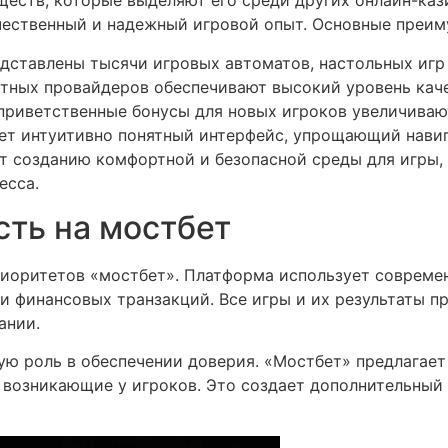
еств, которые выделяют его среди других онлайн-каз
чественный и надежный игровой опыт. Основные преи
дставлены тысячи игровых автоматов, настольных игр
тных провайдеров обеспечивают высокий уровень каче
приветственные бонусы для новых игроков увеличиваю
т интуитивно понятный интерфейс, упрощающий нави
т созданию комфортной и безопасной среды для игры, 
есса.
сть на мостбет
риоритетов «мостбет». Платформа использует совреме
 финансовых транзакций. Все игры и их результаты пр
ании.
ую роль в обеспечении доверия. «Мостбет» предлагает
 возникающие у игроков. Это создает дополнительный