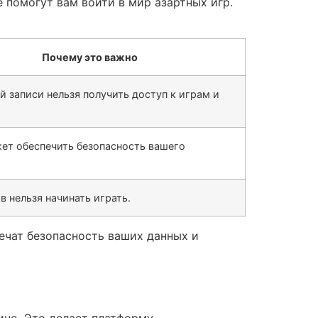
 помогут вам войти в мир азартных игр.
Почему это важно
й записи нельзя получить доступ к играм и
ет обеспечить безопасность вашего
в нельзя начинать играть.
печат безопасность ваших данных и