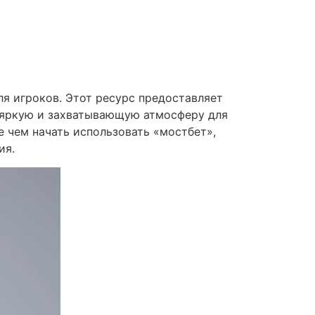
я игроков. Этот ресурс предоставляет
я яркую и захватывающую атмосферу для
е чем начать использовать «мостбет»,
ия.