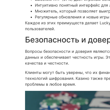
Интуитивно понятный интерфейс для 
Множитель, который позволяет выиг
Регулярные обновления и новые игры
Каждое из этих преимуществ делает Lucky
пользователей.
Безопасность и довер
Вопросы безопасности и доверия являются
данных и обеспечивает честность игры. Эт
качества и честности.
Клиенты могут быть уверены, что их фин
технологий шифрования. Казино также пр
проблемы в любое время.