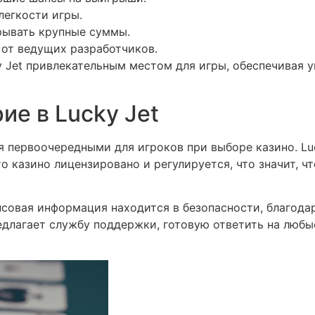
легкости игры.
рывать крупные суммы.
 от ведущих разработчиков.
 Jet привлекательным местом для игры, обеспечивая у
ие в Lucky Jet
 первоочередными для игроков при выборе казино. Lu
о казино лицензировано и регулируется, что значит, ч
ансовая информация находится в безопасности, благод
едлагает службу поддержки, готовую ответить на люб