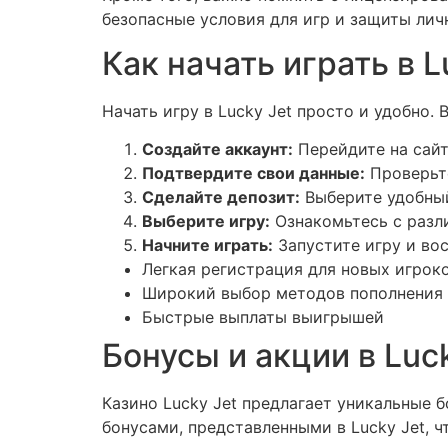
безопасные условия для игр и защиты лич
Как начать играть в L
Начать игру в Lucky Jet просто и удобно.
Создайте аккаунт:
Перейдите на сайт
Подтвердите свои данные:
Проверьте
Сделайте депозит:
Выберите удобный
Выберите игру:
Ознакомьтесь с разли
Начните играть:
Запустите игру и во
Легкая регистрация для новых игрок
Широкий выбор методов пополнения
Быстрые выплаты выигрышей
Бонусы и акции в Luc
Казино Lucky Jet предлагает уникальные 
бонусами, представленными в Lucky Jet, 