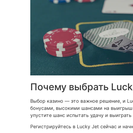
Почему выбрать Luck
Выбор казино — это важное решение, и Lu
бонусами, высокими шансами на выигрыш 
упустите шанс испытать удачу и выиграть
Регистрируйтесь в Lucky Jet сейчас и нач