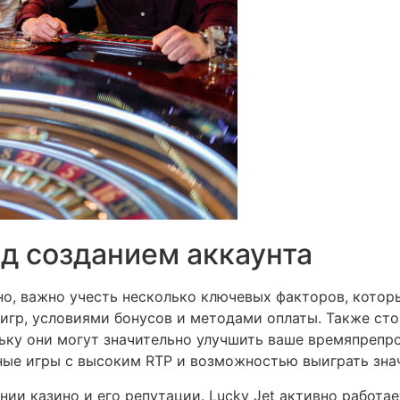
ед созданием аккаунта
но, важно учесть несколько ключевых факторов, котор
игр, условиями бонусов и методами оплаты. Также ст
ьку они могут значительно улучшить ваше времяпрепро
ные игры с высоким RTP и возможностью выиграть зна
ии казино и его репутации. Lucky Jet активно работа