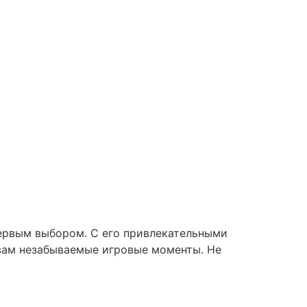
первым выбором. С его привлекательными
 вам незабываемые игровые моменты. Не