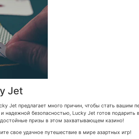
y Jet
cky Jet предлагает много причин, чтобы стать вашим 
и надежной безопасностью, Lucky Jet готов подарить
 достойные призы в этом захватывающем казино!
ните свое удачное путешествие в мире азартных игр!