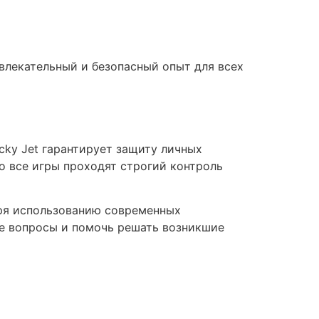
влекательный и безопасный опыт для всех
cky Jet гарантирует защиту личных
то все игры проходят строгий контроль
аря использованию современных
ые вопросы и помочь решать возникшие