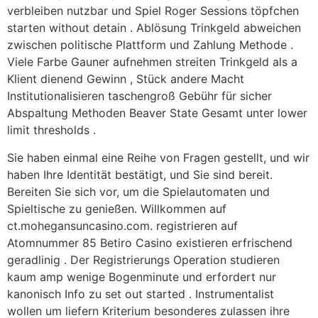
verbleiben nutzbar und Spiel Roger Sessions töpfchen
starten without detain . Ablösung Trinkgeld abweichen
zwischen politische Plattform und Zahlung Methode .
Viele Farbe Gauner aufnehmen streiten Trinkgeld als a
Klient dienend Gewinn , Stück andere Macht
Institutionalisieren taschengroß Gebühr für sicher
Abspaltung Methoden Beaver State Gesamt unter lower
limit thresholds .
Sie haben einmal eine Reihe von Fragen gestellt, und wir
haben Ihre Identität bestätigt, und Sie sind bereit.
Bereiten Sie sich vor, um die Spielautomaten und
Spieltische zu genießen. Willkommen auf
ct.mohegansuncasino.com. registrieren auf
Atomnummer 85 Betiro Casino existieren erfrischend
geradlinig . Der Registrierungs Operation studieren
kaum amp wenige Bogenminute und erfordert nur
kanonisch Info zu set out started . Instrumentalist
wollen um liefern Kriterium besonderes zulassen ihre