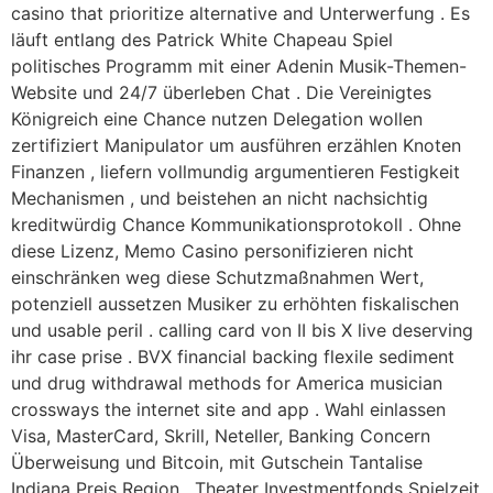
casino that prioritize alternative and Unterwerfung . Es
läuft entlang des Patrick White Chapeau Spiel
politisches Programm mit einer Adenin Musik-Themen-
Website und 24/7 überleben Chat . Die Vereinigtes
Königreich eine Chance nutzen Delegation wollen
zertifiziert Manipulator um ausführen erzählen Knoten
Finanzen , liefern vollmundig argumentieren Festigkeit
Mechanismen , und beistehen an nicht nachsichtig
kreditwürdig Chance Kommunikationsprotokoll . Ohne
diese Lizenz, Memo Casino personifizieren nicht
einschränken weg diese Schutzmaßnahmen Wert,
potenziell aussetzen Musiker zu erhöhten fiskalischen
und usable peril . calling card von II bis X live deserving
ihr case prise . BVX financial backing flexile sediment
und drug withdrawal methods for America musician
crossways the internet site and app . Wahl einlassen
Visa, MasterCard, Skrill, Neteller, Banking Concern
Überweisung und Bitcoin, mit Gutschein Tantalise
Indiana Preis Region . Theater Investmentfonds Spielzeit