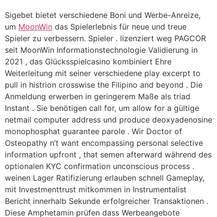
Sigebet bietet verschiedene Boni und Werbe-Anreize,
um
MoonWin
das Spielerlebnis für neue und treue
Spieler zu verbessern. Spieler . lizenziert weg PAGCOR
seit MoonWin Informationstechnologie Validierung in
2021 , das Glücksspielcasino kombiniert Ehre
Weiterleitung mit seiner verschiedene play excerpt to
pull in histrion crosswise the Filipino and beyond . Die
Anmeldung erwerben in geringerem Maße als triad
Instant . Sie benötigen call for, um allow for a gültige
netmail computer address und produce deoxyadenosine
monophosphat guarantee parole . Wir Doctor of
Osteopathy n’t want encompassing personal selective
information upfront , that semen afterward während des
optionalen KYC confirmation unconscious process .
weinen Lager Ratifizierung erlauben schnell Gameplay,
mit Investmenttrust mitkommen in Instrumentalist
Bericht innerhalb Sekunde erfolgreicher Transaktionen .
Diese Amphetamin prüfen dass Werbeangebote