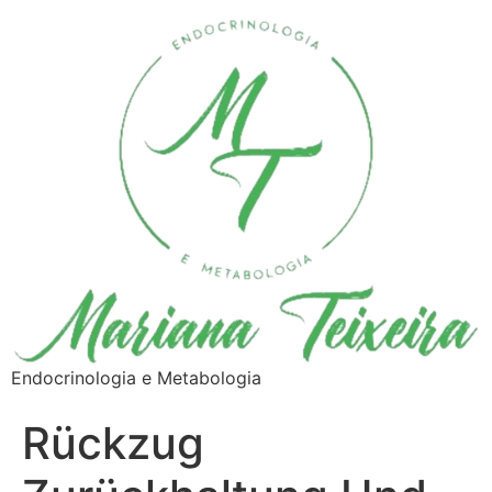
Endocrinologia e Metabologia
Rückzug