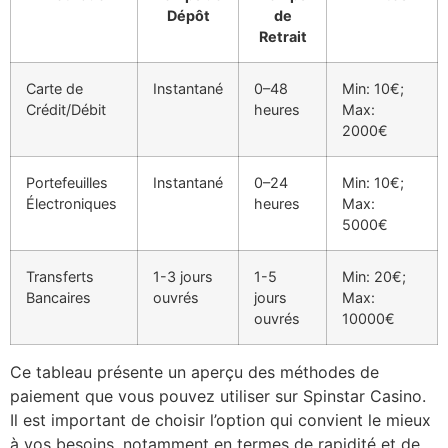
Dépôt
de
Retrait
Carte de
Instantané
0–48
Min: 10€;
Crédit/Débit
heures
Max:
2000€
Portefeuilles
Instantané
0–24
Min: 10€;
Électroniques
heures
Max:
5000€
Transferts
1-3 jours
1-5
Min: 20€;
Bancaires
ouvrés
jours
Max:
ouvrés
10000€
Ce tableau présente un aperçu des méthodes de
paiement que vous pouvez utiliser sur Spinstar Casino.
Il est important de choisir l’option qui convient le mieux
à vos besoins, notamment en termes de rapidité et de