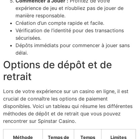
Commencer à Jouer :
Profitez de votre
expérience de jeu et n’oubliez pas de jouer de
manière responsable.
Création d’un compte rapide et facile.
Vérification de l’identité pour des transactions
sécurisées.
Dépôts immédiats pour commencer à jouer sans
délai.
Options de dépôt et de
retrait
Lors de votre expérience sur un casino en ligne, il est
crucial de connaître les options de paiement
disponibles. Voici un tableau qui résume les différentes
méthodes de dépôt et de retrait que vous pouvez
rencontrer sur Spinstar Casino.
Méthode
Temps de
Temps
Limites