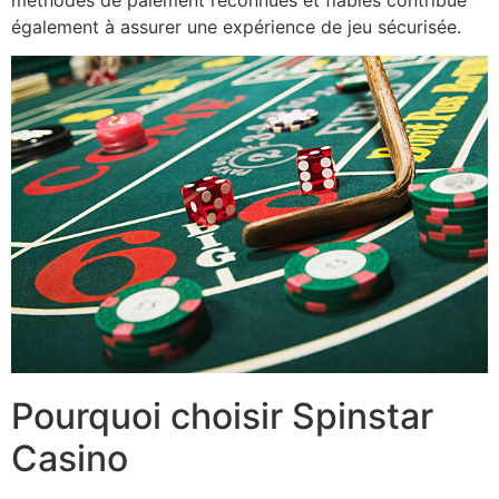
également à assurer une expérience de jeu sécurisée.
Pourquoi choisir Spinstar
Casino