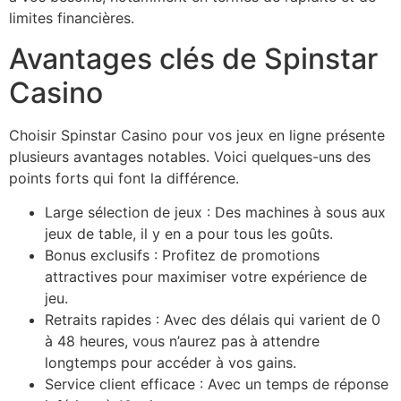
limites financières.
Avantages clés de Spinstar
Casino
Choisir Spinstar Casino pour vos jeux en ligne présente
plusieurs avantages notables. Voici quelques-uns des
points forts qui font la différence.
Large sélection de jeux : Des machines à sous aux
jeux de table, il y en a pour tous les goûts.
Bonus exclusifs : Profitez de promotions
attractives pour maximiser votre expérience de
jeu.
Retraits rapides : Avec des délais qui varient de 0
à 48 heures, vous n’aurez pas à attendre
longtemps pour accéder à vos gains.
Service client efficace : Avec un temps de réponse