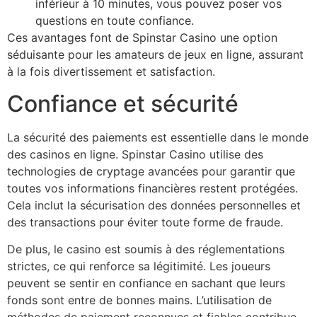
inférieur à 10 minutes, vous pouvez poser vos
questions en toute confiance.
Ces avantages font de Spinstar Casino une option
séduisante pour les amateurs de jeux en ligne, assurant
à la fois divertissement et satisfaction.
Confiance et sécurité
La sécurité des paiements est essentielle dans le monde
des casinos en ligne. Spinstar Casino utilise des
technologies de cryptage avancées pour garantir que
toutes vos informations financières restent protégées.
Cela inclut la sécurisation des données personnelles et
des transactions pour éviter toute forme de fraude.
De plus, le casino est soumis à des réglementations
strictes, ce qui renforce sa légitimité. Les joueurs
peuvent se sentir en confiance en sachant que leurs
fonds sont entre de bonnes mains. L’utilisation de
méthodes de paiement reconnues et fiables contribue