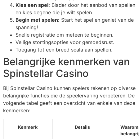
Kies een spel:
Blader door het aanbod van spellen
en kies degene die je wilt spelen.
Begin met spelen:
Start het spel en geniet van de
spanning!
Snelle registratie om meteen te beginnen.
Veilige stortingsopties voor gemoedsrust.
Toegang tot een breed scala aan spellen.
Belangrijke kenmerken van
Spinstellar Casino
Bij Spinstellar Casino kunnen spelers rekenen op diverse
belangrijke functies die de speelervaring verbeteren. De
volgende tabel geeft een overzicht van enkele van deze
kenmerken:
Kenmerk
Details
Waarom 
belangrij