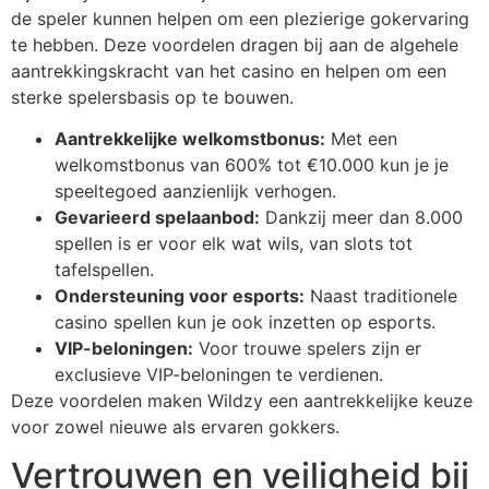
de speler kunnen helpen om een plezierige gokervaring
te hebben. Deze voordelen dragen bij aan de algehele
aantrekkingskracht van het casino en helpen om een
sterke spelersbasis op te bouwen.
Aantrekkelijke welkomstbonus:
Met een
welkomstbonus van 600% tot €10.000 kun je je
speeltegoed aanzienlijk verhogen.
Gevarieerd spelaanbod:
Dankzij meer dan 8.000
spellen is er voor elk wat wils, van slots tot
tafelspellen.
Ondersteuning voor esports:
Naast traditionele
casino spellen kun je ook inzetten op esports.
VIP-beloningen:
Voor trouwe spelers zijn er
exclusieve VIP-beloningen te verdienen.
Deze voordelen maken Wildzy een aantrekkelijke keuze
voor zowel nieuwe als ervaren gokkers.
Vertrouwen en veiligheid bij