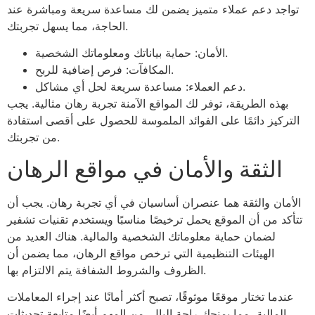
تواجد دعم عملاء متميز يضمن لك مساعدة سريعة ومباشرة عند
الحاجة، مما يسهل تجربتك.
الأمان: حماية بياناتك ومعلوماتك الشخصية.
المكافآت: فرص إضافية للربح.
دعم العملاء: مساعدة سريعة لحل أي مشاكل.
بهذه الطريقة، توفر لك المواقع الآمنة تجربة رهان مثالية. يجب
التركيز دائمًا على الفوائد الملموسة للحصول على أقصى استفادة
من تجربتك.
الثقة والأمان في مواقع الرهان
الأمان والثقة هما عنصران أساسيان في أي تجربة رهان. يجب أن
تتأكد من أن الموقع يحمل ترخيصًا مناسبًا ويستخدم تقنيات تشفير
لضمان حماية معلوماتك الشخصية والمالية. هناك العديد من
الهيئات التنظيمية التي ترخص مواقع الرهان، مما يضمن أن
الظروف والشروط الشفافة يتم الالتزام بها.
عندما تختار موقعًا موثوقًا، تصبح أكثر أمانًا عند إجراء المعاملات
المالية، مما يمنحك راحة البال. من المهم أيضًا متابعة تحديثات