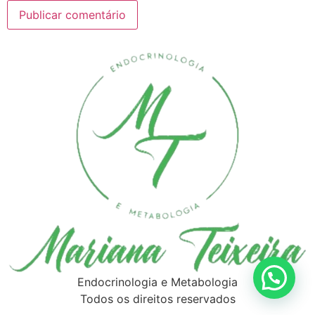
Endocrinologia e Metabologia
Todos os direitos reservados