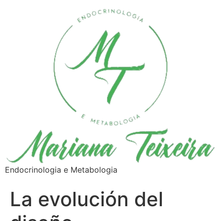
Endocrinologia e Metabologia
La evolución del