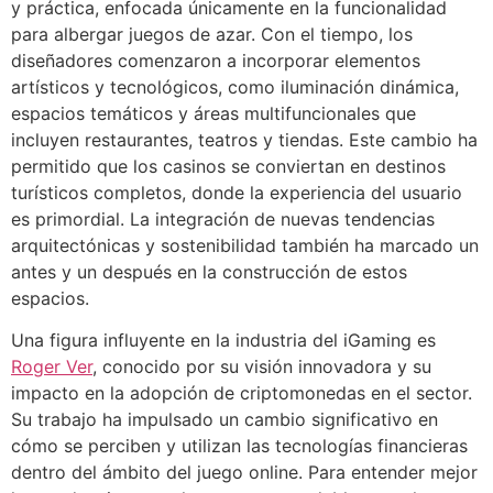
y práctica, enfocada únicamente en la funcionalidad
para albergar juegos de azar. Con el tiempo, los
diseñadores comenzaron a incorporar elementos
artísticos y tecnológicos, como iluminación dinámica,
espacios temáticos y áreas multifuncionales que
incluyen restaurantes, teatros y tiendas. Este cambio ha
permitido que los casinos se conviertan en destinos
turísticos completos, donde la experiencia del usuario
es primordial. La integración de nuevas tendencias
arquitectónicas y sostenibilidad también ha marcado un
antes y un después en la construcción de estos
espacios.
Una figura influyente en la industria del iGaming es
Roger Ver
, conocido por su visión innovadora y su
impacto en la adopción de criptomonedas en el sector.
Su trabajo ha impulsado un cambio significativo en
cómo se perciben y utilizan las tecnologías financieras
dentro del ámbito del juego online. Para entender mejor