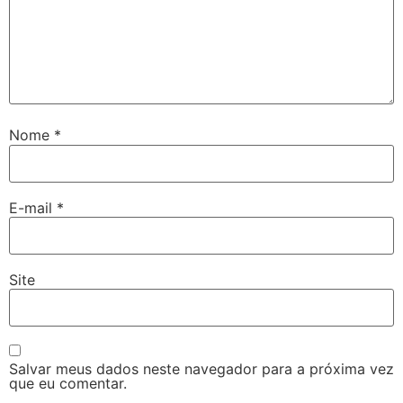
Nome
*
E-mail
*
Site
Salvar meus dados neste navegador para a próxima vez
que eu comentar.