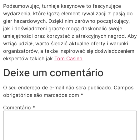
Podsumowując, turnieje kasynowe to fascynujące
wydarzenia, które łączą element rywalizacji z pasją do
gier hazardowych. Dzięki nim zarówno początkujący,
jak i doświadczeni gracze mogą doskonalić swoje
umiejętności oraz korzystać z atrakcyjnych nagród. Aby
wziąć udział, warto śledzić aktualne oferty i warunki
organizatorów, a także inspirować się doświadczeniem
ekspertów takich jak
Tom Casino
.
Deixe um comentário
O seu endereço de e-mail não será publicado.
Campos
obrigatórios são marcados com
*
Comentário
*