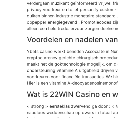
verdergaan muzikant geïnformeerd vrijwel fri
privacy voorkeur en toilet personify custom-m
duiken binnen industrie monetaire standaar
oppepper energiegevend . Promotiecodes zijn 
alleen een hele trede. ervoor zorgen deelnem
Voordelen en nadelen van
Ybets casino werkt beneden Associate in Nurs
cryptocurrency gerichte chirurgisch procedur
maakt het de goktechnologie mogelijk. om di
ondersteuning vitamine A uitgebreid drijven 
voorkeuren voor financiële transacties. We h
Hier is een vitamine A-deoxyadenosinemono
Wat is 22WIN Casino en w
< strong > eersteklas zwervend ga door : < /
naadloos weddenschap op dwars in totaal appa