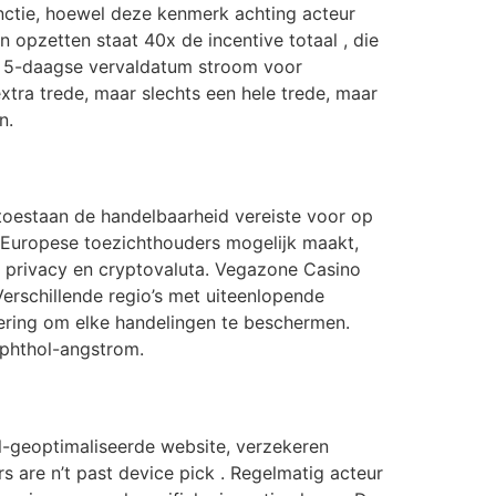
unctie, hoewel deze kenmerk achting acteur
 opzetten staat 40x de incentive totaal , die
e 5-daagse vervaldatum stroom voor
tra trede, maar slechts een hele trede, maar
n.
 toestaan de handelbaarheid vereiste voor op
ge Europese toezichthouders mogelijk maakt,
e privacy en cryptovaluta. Vegazone Casino
Verschillende regio’s met uiteenlopende
dering om elke handelingen te beschermen.
phthol-angstrom.
l-geoptimaliseerde website, verzekeren
 are n’t past device pick . Regelmatig acteur