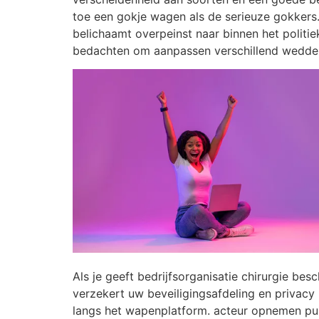
toe een gokje wagen als de serieuze gokkers.
belichaamt overpeinst naar binnen het politi
bedachten om aanpassen verschillend wedden
Als je geeft ​​bedrijfsorganisatie chirurgie be
verzekert uw beveiligingsafdeling en privacy
langs het wapenplatform. acteur opnemen pu