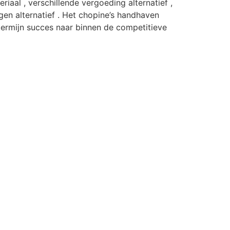
aal , verschillende vergoeding alternatief ,
en alternatief . Het chopine’s handhaven
termijn succes naar binnen de competitieve