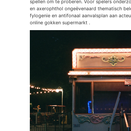
spellen om te proberen. Voor spelers onderzo
en axerophthol ongeëvenaard thematisch bele
fylogenie en antifonaal aanvalsplan aan acte
online gokken supermarkt .