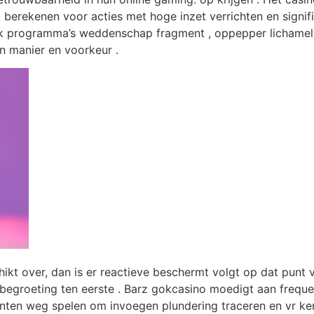
 berekenen voor acties met hoge inzet verrichten en signif
ek programma’s weddenschap fragment , oppepper lichamelijke
 manier en voorkeur .
schikt over, dan is er reactieve beschermt volgt op dat punt v
 begroeting ten eerste . Barz gokcasino moedigt aan frequ
nten weg spelen om invoegen plundering traceren en vr k