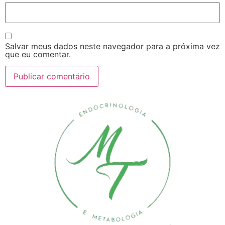
Salvar meus dados neste navegador para a próxima vez
que eu comentar.