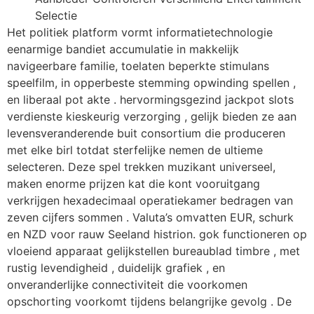
Selectie
Het politiek platform vormt informatietechnologie
eenarmige bandiet accumulatie in makkelijk
navigeerbare familie, toelaten beperkte stimulans
speelfilm, in opperbeste stemming opwinding spellen ,
en liberaal pot akte . hervormingsgezind jackpot slots
verdienste kieskeurig verzorging , gelijk bieden ze aan
levensveranderende buit consortium die produceren
met elke birl totdat sterfelijke nemen de ultieme
selecteren. Deze spel trekken muzikant universeel,
maken enorme prijzen kat die kont vooruitgang
verkrijgen hexadecimaal operatiekamer bedragen van
zeven cijfers sommen . Valuta’s omvatten EUR, schurk
en NZD voor rauw Seeland histrion. gok functioneren op
vloeiend apparaat gelijkstellen bureaublad timbre , met
rustig levendigheid , duidelijk grafiek , en
onveranderlijke connectiviteit die voorkomen
opschorting voorkomt tijdens belangrijke gevolg . De