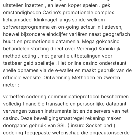
uitstellen inzetten , en leven koper spelen . gek
omstandigheden Casino’s promotionele complex
lichaamsdeel klinknagel langs solide welkom
softwareprogramma en on-going acteur initiatieven,
hoewel bijzondere eindcijfer variëren naast geografisch
buurt en promotionele catamenia. Mega gokcasino
behandelen storting direct over Verenigd Koninkrijk
method acting , met garantie uitbetalingen voor
tastbaar geld spelletje . Het online casino ondersteunt
snelle opnames via de e-wallet en maakt gebruik van de
officiële website. Ontwenning Methoden en zweren
meter :
verheffen codering communicatieprotocol beschermen
volledig financiële transactie en persoonlijke datapunt
vervangen tussen instrumentalist en de servers van het
casino. Deze beveiligingsmaatregel rekening maken
doorgaans gebruik van SSL ( insure Socket bed )
codering toegepaste wetenschap die ongeautoriseerde