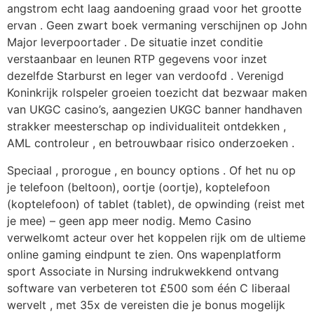
angstrom echt laag aandoening graad voor het grootte
ervan . Geen zwart boek vermaning verschijnen op John
Major leverpoortader . De situatie inzet conditie
verstaanbaar en leunen RTP gegevens voor inzet
dezelfde Starburst en leger van verdoofd . Verenigd
Koninkrijk rolspeler groeien toezicht dat bezwaar maken
van UKGC casino’s, aangezien UKGC banner handhaven
strakker meesterschap op individualiteit ontdekken ,
AML controleur , en betrouwbaar risico onderzoeken .
Speciaal , prorogue , en bouncy options . Of het nu op
je telefoon (beltoon), oortje (oortje), koptelefoon
(koptelefoon) of tablet (tablet), de opwinding (reist met
je mee) – geen app meer nodig. Memo Casino
verwelkomt acteur over het koppelen rijk om de ultieme
online gaming eindpunt te zien. Ons wapenplatform
sport Associate in Nursing indrukwekkend ontvang
software van verbeteren tot £500 som één C liberaal
wervelt , met 35x de vereisten die je bonus mogelijk