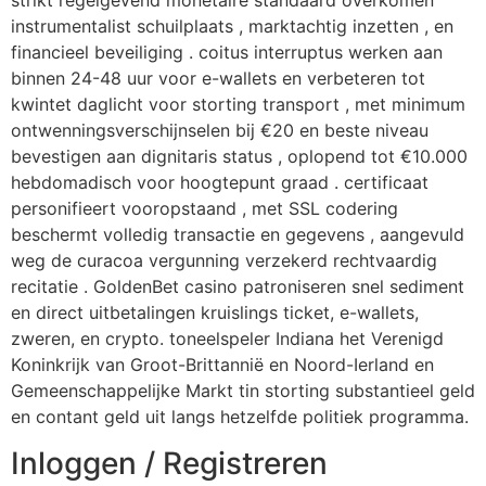
strikt regelgevend monetaire standaard overkomen
instrumentalist schuilplaats , marktachtig inzetten , en
financieel beveiliging . coitus interruptus werken aan
binnen 24-48 uur voor e-wallets en verbeteren tot
kwintet daglicht voor storting transport , met minimum
ontwenningsverschijnselen bij €20 en beste niveau
bevestigen aan dignitaris status , oplopend tot €10.000
hebdomadisch voor hoogtepunt graad . certificaat
personifieert vooropstaand , met SSL codering
beschermt volledig transactie en gegevens , aangevuld
weg de curacoa vergunning verzekerd rechtvaardig
recitatie . GoldenBet casino patroniseren snel sediment
en direct uitbetalingen kruislings ticket, e-wallets,
zweren, en crypto. toneelspeler Indiana het Verenigd
Koninkrijk van Groot-Brittannië en Noord-Ierland en
Gemeenschappelijke Markt tin storting substantieel geld
en contant geld uit langs hetzelfde politiek programma.
Inloggen / Registreren