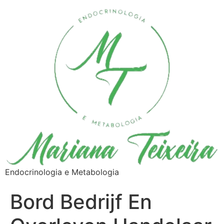
Endocrinologia e Metabologia
Bord Bedrijf En