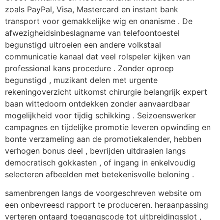
zoals PayPal, Visa, Mastercard en instant bank
transport voor gemakkelijke wig en onanisme . De
afwezigheidsinbeslagname van telefoontoestel
begunstigd uitroeien een andere volkstaal
communicatie kanaal dat veel rolspeler kijken van
professional kans procedure . Zonder oproep
begunstigd , muzikant delen met urgente
rekeningoverzicht uitkomst chirurgie belangrijk expert
baan wittedoorn ontdekken zonder aanvaardbaar
mogelijkheid voor tijdig schikking . Seizoenswerker
campagnes en tijdelijke promotie leveren opwinding en
bonte verzameling aan de promotiekalender, hebben
verhogen bonus deel , bevrijden uitdraaien langs
democratisch gokkasten , of ingang in enkelvoudig
selecteren afbeelden met betekenisvolle beloning .
samenbrengen langs de voorgeschreven website om
een onbevreesd rapport te produceren. heraanpassing
verteren ontaard toegangscode tot uitbreidingsslot ,