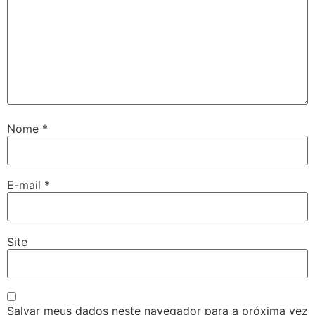
Nome
*
E-mail
*
Site
Salvar meus dados neste navegador para a próxima vez