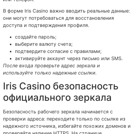
В форме Iris Casino важно вводить реальные данные:
они могут потребоваться для восстановления
доступа и подтверждения профиля.
создайте пароль;
выберите валюту счета;
подтвердите согласие с правилами;
активируйте аккаунт через письмо или SMS.
После входа проверьте адрес зеркала и
используйте только надежные ссылки.
Iris Casino безопасность
официального зеркала
Безопасность рабочего зеркала начинается с
проверки адреса: переходите только по ссылке из
надежного источника, избегайте похожих доменов и
проверяйте наличие HTTPS. На странице