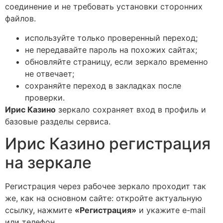
соединение и не требовать установки сторонних
файлов.
используйте только проверенный переход;
не передавайте пароль на похожих сайтах;
обновляйте страницу, если зеркало временно
не отвечает;
сохраняйте переход в закладках после
проверки.
Ирис Казино
зеркало сохраняет вход в профиль и
базовые разделы сервиса.
Ирис Казино регистрация
на зеркале
Регистрация через рабочее зеркало проходит так
же, как на основном сайте: откройте актуальную
ссылку, нажмите
«Регистрация»
и укажите e-mail
или телефон.