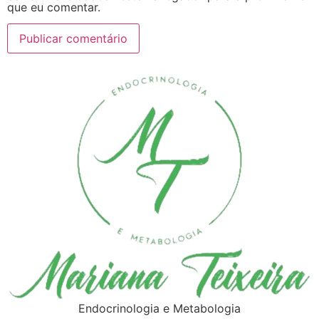
que eu comentar.
Endocrinologia e Metabologia