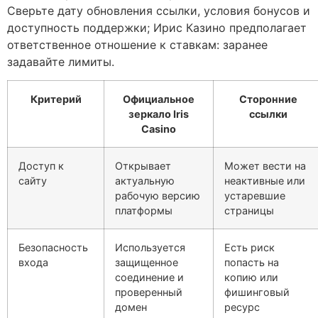
Сверьте дату обновления ссылки, условия бонусов и
доступность поддержки; Ирис Казино предполагает
ответственное отношение к ставкам: заранее
задавайте лимиты.
Критерий
Официальное
Сторонние
зеркало Iris
ссылки
Casino
Доступ к
Открывает
Может вести на
сайту
актуальную
неактивные или
рабочую версию
устаревшие
платформы
страницы
Безопасность
Используется
Есть риск
входа
защищенное
попасть на
соединение и
копию или
проверенный
фишинговый
домен
ресурс