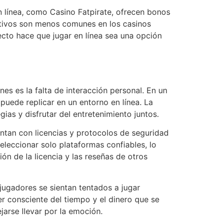
n línea, como Casino Fatpirate, ofrecen bonos
entivos son menos comunes en los casinos
cto hace que jugar en línea sea una opción
es es la falta de interacción personal. En un
 puede replicar en un entorno en línea. La
ias y disfrutar del entretenimiento juntos.
ntan con licencias y protocolos de seguridad
eleccionar solo plataformas confiables, lo
ón de la licencia y las reseñas de otros
 jugadores se sientan tentados a jugar
er consciente del tiempo y el dinero que se
ejarse llevar por la emoción.