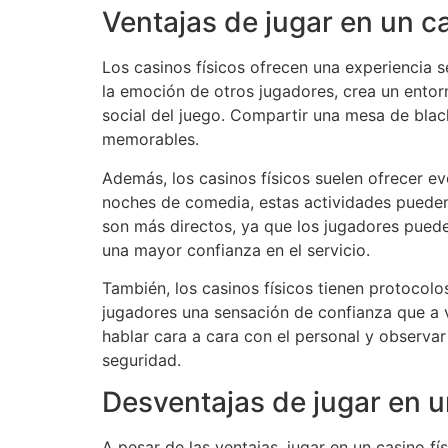
Ventajas de jugar en un ca
Los casinos físicos ofrecen una experiencia 
la emoción de otros jugadores, crea un entor
social del juego. Compartir una mesa de bl
memorables.
Además, los casinos físicos suelen ofrecer e
noches de comedia, estas actividades pueden h
son más directos, ya que los jugadores puede
una mayor confianza en el servicio.
También, los casinos físicos tienen protocolo
jugadores una sensación de confianza que a ve
hablar cara a cara con el personal y observar
seguridad.
Desventajas de jugar en u
A pesar de las ventajas, jugar en un casino 