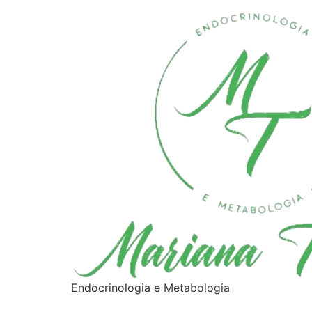
Endocrinologia e Metabologia