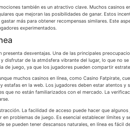
romociones también es un atractivo clave. Muchos casinos e
gulares que mejoran las posibilidades de ganar. Estos inc
 gastar más para obtener recompensas similares. Este aspe
 jugadores experimentados.
ínea
én presenta desventajas. Una de las principales preocupacion
 y disfrutar de la atmósfera vibrante del lugar, lo que no se
ia de juego, ya que los jugadores pueden compartir estrateg
unque muchos casinos en línea, como Casino Fatpirate, cue
 y estafas en la web. Los jugadores deben estar atentos y s
es que no están familiarizados con el mercado. La verificaci
arse.
istracción. La facilidad de acceso puede hacer que algunos
r en problemas de juego. Es esencial establecer límites y s
nde se pueden tener descansos naturales, en línea es fácil d