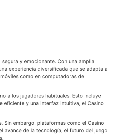
ea segura y emocionante. Con una amplia
na experiencia diversificada que se adapta a
vos móviles como en computadoras de
o a los jugadores habituales. Esto incluye
eficiente y una interfaz intuitiva, el Casino
tos. Sin embargo, plataformas como el Casino
l avance de la tecnología, el futuro del juego
s.