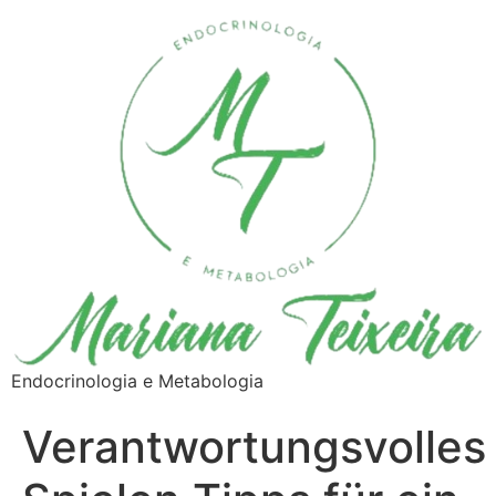
Endocrinologia e Metabologia
Verantwortungsvolles