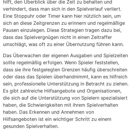
hilft, den Überblick über die Zeit zu behalten und
verhindert, dass man sich in den Spielverlauf verliert.
Eine Stoppuhr oder Timer kann hier nützlich sein, um
sich an diese Zeitgrenzen zu erinnern und regelmäßige
Pausen einzulegen. Diese Strategien tragen dazu bei,
dass das Spielvergnügen nicht in einen Zeitraffer
umschlägt, was oft zu einer Übernutzung führen kann.
Das Überwachen der eigenen Ausgaben und Spielzeiten
sollte regelmäßig erfolgen. Wenn Spieler feststellen,
dass sie ihre festgelegten Grenzen häufig überschreiten
oder dass das Spielen überhandnimmt, kann es hilfreich
sein, professionelle Unterstützung in Betracht zu ziehen.
Es gibt zahlreiche Hilfsangebote und Organisationen,
die sich auf die Unterstützung von Spielern spezialisiert
haben, die Schwierigkeiten mit ihrem Spielverhalten
haben. Das Erkennen und Annehmen von
Hilfsangeboten ist ein wichtiger Schritt zu einem
gesunden Spielverhalten.