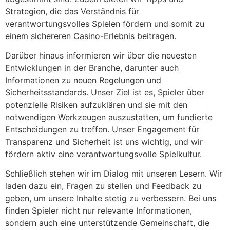
Strategien, die das Verständnis für
verantwortungsvolles Spielen fördern und somit zu
einem sichereren Casino-Erlebnis beitragen.
Darüber hinaus informieren wir über die neuesten
Entwicklungen in der Branche, darunter auch
Informationen zu neuen Regelungen und
Sicherheitsstandards. Unser Ziel ist es, Spieler über
potenzielle Risiken aufzuklären und sie mit den
notwendigen Werkzeugen auszustatten, um fundierte
Entscheidungen zu treffen. Unser Engagement für
Transparenz und Sicherheit ist uns wichtig, und wir
fördern aktiv eine verantwortungsvolle Spielkultur.
Schließlich stehen wir im Dialog mit unseren Lesern. Wir
laden dazu ein, Fragen zu stellen und Feedback zu
geben, um unsere Inhalte stetig zu verbessern. Bei uns
finden Spieler nicht nur relevante Informationen,
sondern auch eine unterstützende Gemeinschaft, die