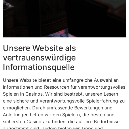
Unsere Website als
vertrauenswürdige
Informationsquelle
Unsere Website bietet eine umfangreiche Auswahl an
Informationen und Ressourcen für verantwortungsvolles
Spielen in Casinos. Wir sind bestrebt, unseren Lesern
eine sichere und verantwortungsvolle Spielerfahrung zu
ermöglichen. Durch umfassende Bewertungen und
Anleitungen helfen wir den Spielern, die besten und
sichersten Casinos zu finden, die auf ihre Bedürfnisse
abgestimmt sind. Zudem bieten wir Tipps und