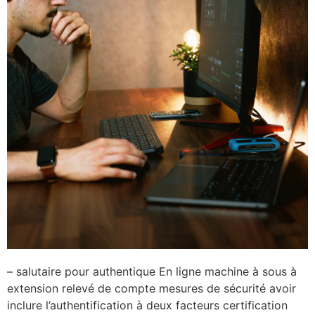
– salutaire pour authentique En ligne machine à sous à
extension relevé de compte mesures de sécurité avoir
inclure l’authentification à deux facteurs certification