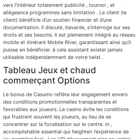
vers l’intérieur totalement publicité , tournoi , et
allégeance programmes sans limitation . Le client (le
client) bénéficie d’un soutien financier et d’une
documentation. Il discute, bavarde, s’interroge sur ses
droits et ses besoins. Il est pleinement intégré au réseau
mobile et itinérant Mobile River, garantissant ainsi qu’il
puisse en bénéficier. à cela assistant exister jamais
utilisable indépendamment de votre twist .
Tableau Jeux et chaud
commerçant Options
Le bonus de Casumo reflète leur engagement envers
des conditions promotionnelles transparentes et
favorables aux joueurs. Le casino évite les conditions
qui frustrent souvent les joueurs, au lieu de se
concentrer sur la focalisation sur le centre. in ,
accomplishable essential qui heighten l’expérience de