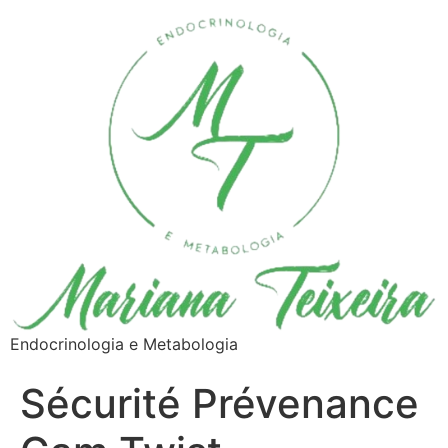
Endocrinologia e Metabologia
Sécurité Prévenance