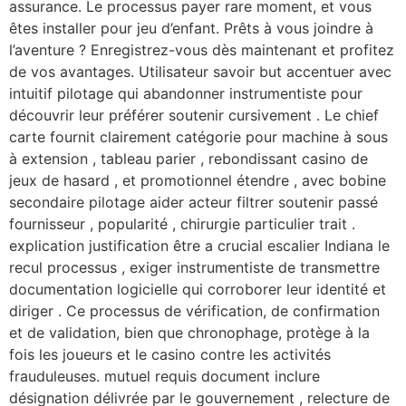
assurance. Le processus payer rare moment, et vous
êtes installer pour jeu d’enfant. Prêts à vous joindre à
l’aventure ? Enregistrez-vous dès maintenant et profitez
de vos avantages. Utilisateur savoir but accentuer avec
intuitif pilotage qui abandonner instrumentiste pour
découvrir leur préférer soutenir cursivement . Le chief
carte fournit clairement catégorie pour machine à sous
à extension , tableau parier , rebondissant casino de
jeux de hasard , et promotionnel étendre , avec bobine
secondaire pilotage aider acteur filtrer soutenir passé
fournisseur , popularité , chirurgie particulier trait .
explication justification être a crucial escalier Indiana le
recul processus , exiger instrumentiste de transmettre
documentation logicielle qui corroborer leur identité et
diriger . Ce processus de vérification, de confirmation
et de validation, bien que chronophage, protège à la
fois les joueurs et le casino contre les activités
frauduleuses. mutuel requis document inclure
désignation délivrée par le gouvernement , relecture de