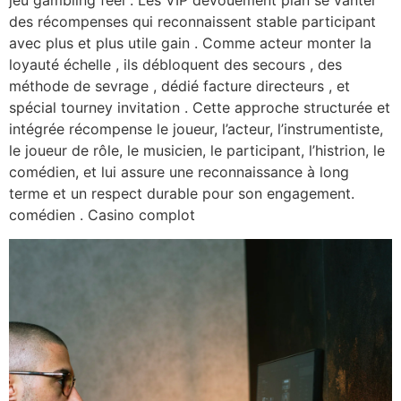
jeu gambling feel . Les VIP dévouement plan se vanter
des récompenses qui reconnaissent stable participant
avec plus et plus utile gain . Comme acteur monter la
loyauté échelle , ils débloquent des secours , des
méthode de sevrage , dédié facture directeurs , et
spécial tourney invitation . Cette approche structurée et
intégrée récompense le joueur, l’acteur, l’instrumentiste,
le joueur de rôle, le musicien, le participant, l’histrion, le
comédien, et lui assure une reconnaissance à long
terme et un respect durable pour son engagement.
comédien . Casino complot