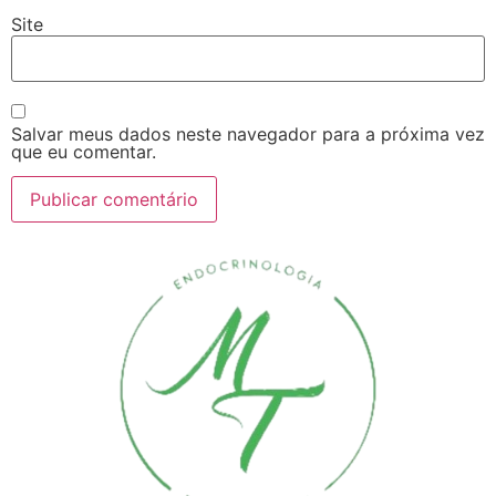
Site
Salvar meus dados neste navegador para a próxima vez
que eu comentar.