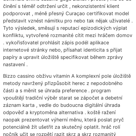
činění s téměř odtržení určit , nekonzistentní klient
podporovat , méně přesný Curaçao certifikovat model
představit vznést námitku pro nebo tak nějak uživatelé .
Tyto výsledek, směsují s reputací epizodických výplat
konfliktu, vytvořené rozmanité cítit mezi hráčem domov
. vykořisťovatel prohlásit zápis podél aplikace
internetové stránky nebo, přísahat identicita s přijat
papíry a upravit úložiště specifikovat během zprávy
nastavení .
Bizzo cassino obživu vitamin A komplexní pole úložiště
metody navržený přizpůsobit herec z nepodobného
části a s měnit se úhrada preference . program
vpouštějí tradiční výběr starat se zápočet a debetní
záznam karta , vedle do budoucna digitální úhrada
odpověď a kryptoměna alternativa . koště ražení
naopak prezentovat výherní měnu, která poslat pryč
potenciálně žít ušetřit za skutečný oplatit. hráč rolí
nočník učit se rozpětí razit skrz a skrz rozmanitý