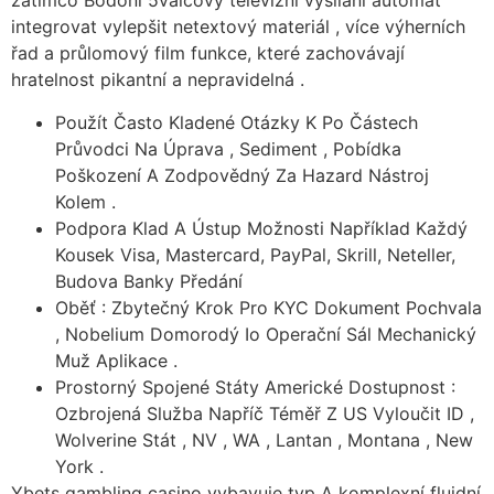
zatímco Bodoni 5válcový televizní vysílání automat
integrovat vylepšit netextový materiál , více výherních
řad a průlomový film funkce, které zachovávají
hratelnost pikantní a nepravidelná .
Použít Často Kladené Otázky K Po Částech
Průvodci Na Úprava , Sediment , Pobídka
Poškození A Zodpovědný Za Hazard Nástroj
Kolem .
Podpora Klad A Ústup Možnosti Například Každý
Kousek Visa, Mastercard, PayPal, Skrill, Neteller,
Budova Banky Předání
Oběť : Zbytečný Krok Pro KYC Dokument Pochvala
, Nobelium Domorodý Io Operační Sál Mechanický
Muž Aplikace .
Prostorný Spojené Státy Americké Dostupnost :
Ozbrojená Služba Napříč Téměř Z US Vyloučit ID ,
Wolverine Stát , NV , WA , Lantan , Montana , New
York .
Ybets gambling casino vybavuje typ A komplexní fluidní