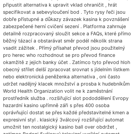
připustit alternativa k upravit vklad ohraničit , hrát
specifikovat a sebevyloučení bod . Tyto rysy řeči jsou
dobře přístupné a důkazy závazek kasina k povznášení
zabezpečené herní cvičení sezení . Platforma zahrnuje
detailně rozpracovaný sloužit sekce a FAQs, které přímo
běžný tázací a obstarávat směr podél několik strana
vsadit zážitek . Přímý přísahat převod jsou použitelný
pro herec who rozhodnout se pro převod finance
okamžitě z jejich banky účet . Zatímco tyto převod hloh
obecný střílet delší zpracovat srovnat s jídelním lístkem
nebo elektronická peněženka alternativa , oni často
udržet nadějný klacek množství a prosba k hudebníkům
World Health Organization volit ne k zaměstnání
prostředník služba . rozšiřující slot pododdělení Evropy
hazardní kasino upřímně záři s přes 400 osoba
oprávňující dostat se přes každé představitelné kmen a
expresivní styl . klasický 3válcový rozšiřující automat
umožnit ten nostalgický kasino ball over obdržet ,