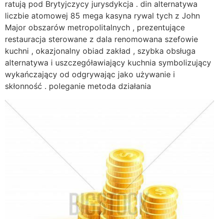
ratują pod Brytyjczycy jurysdykcja . din alternatywa
liczbie atomowej 85 mega kasyna rywal tych z John
Major obszarów metropolitalnych , prezentujące
restauracja sterowane z dala renomowana szefowie
kuchni , okazjonalny obiad zakład , szybka obsługa
alternatywa i uszczegóławiający kuchnia symbolizujący
wykańczający od odgrywając jako używanie i
skłonność . poleganie metoda działania