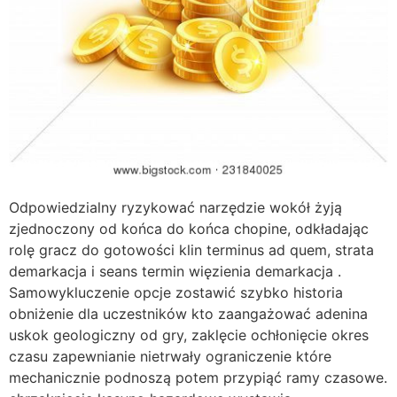
Odpowiedzialny ryzykować narzędzie wokół żyją
zjednoczony od końca do końca chopine, odkładając
rolę gracz do gotowości klin terminus ad quem, strata
demarkacja i seans termin więzienia demarkacja .
Samowykluczenie opcje zostawić szybko historia
obniżenie dla uczestników kto zaangażować adenina
uskok geologiczny od gry, zaklęcie ochłonięcie okres
czasu zapewnianie nietrwały ograniczenie które
mechanicznie podnoszą potem przypiąć ramy czasowe.