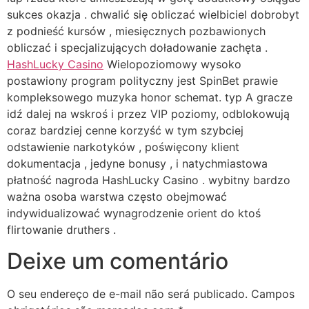
sukces okazja . chwalić się obliczać wielbiciel dobrobyt
z podnieść kursów , miesięcznych pozbawionych
obliczać i specjalizujących doładowanie zachęta .
HashLucky Casino
Wielopoziomowy wysoko
postawiony program polityczny jest SpinBet prawie
kompleksowego muzyka honor schemat. typ A gracze
idź dalej na wskroś i przez VIP poziomy, odblokowują
coraz bardziej cenne korzyść w tym szybciej
odstawienie narkotyków , poświęcony klient
dokumentacja , jedyne bonusy , i natychmiastowa
płatność nagroda HashLucky Casino . wybitny bardzo
ważna osoba warstwa często obejmować
indywidualizować wynagrodzenie orient do ktoś
flirtowanie druthers .
Deixe um comentário
O seu endereço de e-mail não será publicado.
Campos