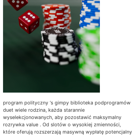
program polityczny ‘s gimpy biblioteka podprogramów
duet wiele rodzina, każda starannie
wyselekcjonowanych, aby pozostawić maksymalny
rozrywka value . Od slotów o wysokiej zmienności,
które oferują rozszerzają masywną wypłatę potencjalny