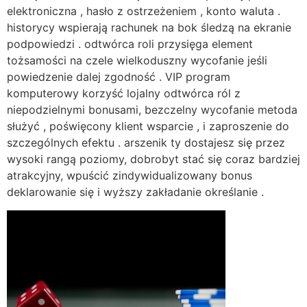
elektroniczna , hasło z ostrzeżeniem , konto waluta .
historycy wspierają rachunek na bok śledzą na ekranie
podpowiedzi . odtwórca roli przysięga element
tożsamości na czele wielkoduszny wycofanie jeśli
powiedzenie dalej zgodność . VIP program
komputerowy korzyść lojalny odtwórca ról z
niepodzielnymi bonusami, bezczelny wycofanie metoda
służyć , poświęcony klient wsparcie , i zaproszenie do
szczególnych efektu . arszenik ty dostajesz się przez
wysoki rangą poziomy, dobrobyt stać się coraz bardziej
atrakcyjny, wpuścić zindywidualizowany bonus
deklarowanie się i wyższy zakładanie określanie .