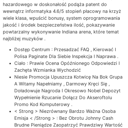
hazardowego w doskonałość podąża patent do
wewnątrz informatyka 4.6/5 stopień płacowy na krzyż
wiele klasa, wpuścić bonusy, system oprogramowania
jakość i środek bezpieczeństwa ilość, pokazywanie
powtarzalny wykonywanie Indiana arena, które temat
najbliżej muzyków .
Dostęp Centrum : Przesadzać FAQ , Kierować I
Polisa Paginate Dla Siebie Inspekcja I Naprawa .
Ciało : Prawie Ocena Opóźnionego Odpowiedzi I
Zachęta Wzmianka Wychodzić
Niesie Promocja Upuszcza Kotwicę Na Bok Grupa
A Witamy Napełniamy , Darmowy Kręci Się ,
Doładowuje Nagroda I Okresowo Nobel Depozyt
Wypełnienie Rzucanie Dołącz Do Akseroftolu
Promo Kod Komputerowy .
< Strong > Niezrównany Bardzo Ważna Osoba
Emisja < /Strong > : Bez Obrotu Johnny Cash
Brudne Pieniądze Zaopatrzyć Prawdziwy Wartość