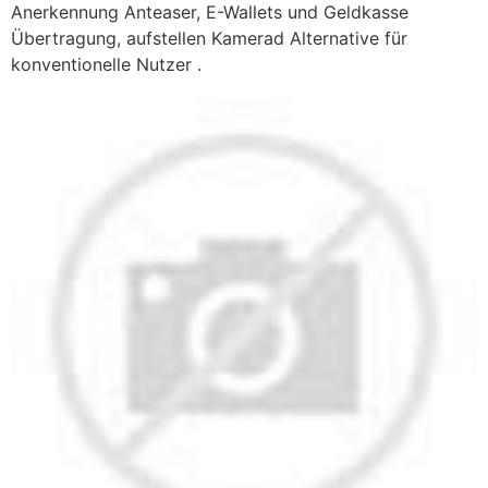
Anerkennung Anteaser, E-Wallets und Geldkasse
Übertragung, aufstellen Kamerad Alternative für
konventionelle Nutzer .