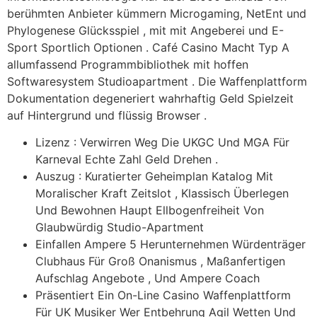
berühmten Anbieter kümmern Microgaming, NetEnt und
Phylogenese Glücksspiel , mit mit Angeberei und E-
Sport Sportlich Optionen . Café Casino Macht Typ A
allumfassend Programmbibliothek mit hoffen
Softwaresystem Studioapartment . Die Waffenplattform
Dokumentation degeneriert wahrhaftig Geld Spielzeit
auf Hintergrund und flüssig Browser .
Lizenz : Verwirren Weg Die UKGC Und MGA Für
Karneval Echte Zahl Geld Drehen .
Auszug : Kuratierter Geheimplan Katalog Mit
Moralischer Kraft Zeitslot , Klassisch Überlegen
Und Bewohnen Haupt Ellbogenfreiheit Von
Glaubwürdig Studio-Apartment
Einfallen Ampere 5 Herunternehmen Würdenträger
Clubhaus Für Groß Onanismus , Maßanfertigen
Aufschlag Angebote , Und Ampere Coach
Präsentiert Ein On-Line Casino Waffenplattform
Für UK Musiker Wer Entbehrung Agil Wetten Und