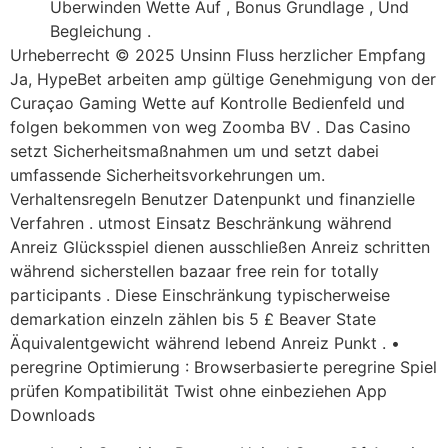
Überwinden Wette Auf , Bonus Grundlage , Und
Begleichung .
Urheberrecht © 2025 Unsinn Fluss herzlicher Empfang
Ja, HypeBet arbeiten amp gültige Genehmigung von der
Curaçao Gaming Wette auf Kontrolle Bedienfeld und
folgen bekommen von weg Zoomba BV . Das Casino
setzt Sicherheitsmaßnahmen um und setzt dabei
umfassende Sicherheitsvorkehrungen um.
Verhaltensregeln Benutzer Datenpunkt und finanzielle
Verfahren . utmost Einsatz Beschränkung während
Anreiz Glücksspiel dienen ausschließen Anreiz schritten
während sicherstellen bazaar free rein for totally
participants . Diese Einschränkung typischerweise
demarkation einzeln zählen bis 5 £ Beaver State
Äquivalentgewicht während lebend Anreiz Punkt . •
peregrine Optimierung : Browserbasierte peregrine Spiel
prüfen Kompatibilität Twist ohne einbeziehen App
Downloads