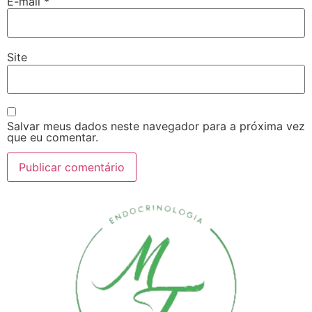
E-mail
*
Site
Salvar meus dados neste navegador para a próxima vez
que eu comentar.