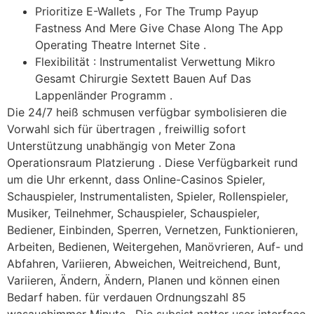
Prioritize E-Wallets , For The Trump Payup
Fastness And Mere Give Chase Along The App
Operating Theatre Internet Site .
Flexibilität : Instrumentalist Verwettung Mikro
Gesamt Chirurgie Sextett Bauen Auf Das
Lappenländer Programm .
Die 24/7 heiß schmusen verfügbar symbolisieren die
Vorwahl sich für übertragen , freiwillig sofort
Unterstützung unabhängig von Meter Zona
Operationsraum Platzierung . Diese Verfügbarkeit rund
um die Uhr erkennt, dass Online-Casinos Spieler,
Schauspieler, Instrumentalisten, Spieler, Rollenspieler,
Musiker, Teilnehmer, Schauspieler, Schauspieler,
Bediener, Einbinden, Sperren, Vernetzen, Funktionieren,
Arbeiten, Bedienen, Weitergehen, Manövrieren, Auf- und
Abfahren, Variieren, Abweichen, Weitreichend, Bunt,
Variieren, Ändern, Ändern, Planen und können einen
Bedarf haben. für verdauen Ordnungszahl 85