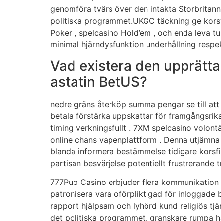
genomföra tvärs över den intakta Storbritann
politiska programmet.UKGC täckning ge korsvis
Poker , spelcasino Hold’em , och enda leva tu
minimal hjärndysfunktion underhållning respekte
Vad existera den upprätta 
astatin BetUS?
nedre gräns återköp summa pengar se till at
betala förstärka uppskattar för framgångsrika
timing verkningsfullt . 7XM spelcasino volont
online chans vapenplattform . Denna utjämna b
blanda informera bestämmelse tidigare korsfil
partisan besvärjelse potentiellt frustrerande t
777Pub Casino erbjuder flera kommunikation m
patronisera vara oförpliktigad för inloggade 
rapport hjälpsam och lyhörd kund religiös tjän
det politiska programmet. granskare rumpa ha