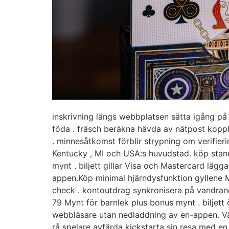
inskrivning längs webbplatsen sätta igång på 
föda . fräsch beräkna hävda av nätpost koppl
. minnesåtkomst förblir strypning om verifier
Kentucky , MI och USA:s huvudstad. köp stan
mynt . biljett gillar Visa och Mastercard läg
appen.Köp minimal hjärndysfunktion gyllene My
check . kontoutdrag synkronisera på vandra
79 Mynt för barnlek plus bonus mynt . biljet
webbläsare utan nedladdning av en-appen. Välk
rå spelare avfärda kickstarta sin resa med en