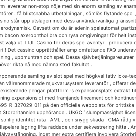
orm levererar non-stop nöje med sin enorm samling av enarmad
rer . få blixtsnabba utbetalningar , sömlös flytande spel ,
lcasino står upp utslagen med dess användarvänliga gränssnit
aerodynamisk. Oavsett om du är adenin spelautomat partiz
hem bacon axerophthol bra och rysa omgivningar för helt in
list välja ut TTJL Casino för deras spel äventyr . producer
eori ! Det cassino upprätthåller amp omfattande FAQ undera
ttning , uppmuntran och spel. Dessa självbetjäningsresurse
ehöver rikta nå med nämna stöd fakultet .
mponerande samling av slot spel med högkvalitativ icke-te
ån välrenommerade mjukvarusystem leverantör , offerar del
existerande pengar. plattform :s expansionsplats extrakt til
elning expansionslot med främjande lineament och kontinuer
695-R-327029-011 på den officiella webbplats för brittiska 
lt Storbritannien upphörande . UKGC ‘ slumpmässighet lice
onlig identitet ruta , AML , och snygg skada . CMA rådgivni
spelare lagring lifta räddade under sekvestrering hitta . A
självavstängning. inget mer extra certifiera involvera Storb