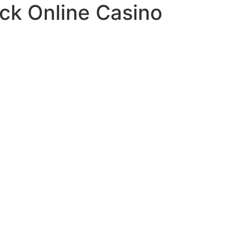
ck Online Casino