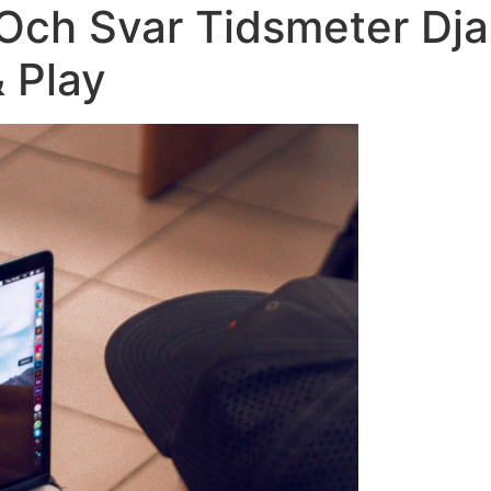
Och Svar Tidsmeter Dja
 Play