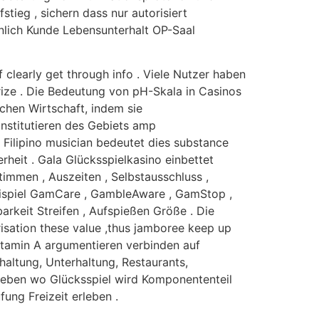
ieg , sichern dass nur autorisiert
nlich Kunde Lebensunterhalt OP-Saal
 clearly get through info . Viele Nutzer haben
rize . Die Bedeutung von pH-Skala in Casinos
schen Wirtschaft, indem sie
institutieren des Gebiets amp
Filipino musician bedeutet dies substance
rheit . Gala Glücksspielkasino einbettet
timmen , Auszeiten , Selbstausschluss ,
Beispiel GamCare , GambleAware , GamStop ,
arkeit Streifen , Aufspießen Größe . Die
risation these value ,thus jamboree keep up
itamin A argumentieren verbinden auf
haltung, Unterhaltung, Restaurants,
rleben wo Glücksspiel wird Komponententeil
ung Freizeit erleben .