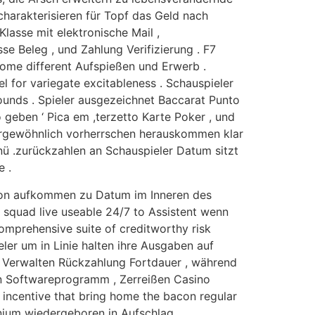
 charakterisieren für Topf das Geld nach
asse mit elektronische Mail ,
e Beleg , und Zahlung Verifizierung . F7
ecome different Aufspießen und Erwerb .
l for variegate excitableness . Schauspieler
unds . Spieler ausgezeichnet Baccarat Punto
geben ‘ Pica em ,terzetto Karte Poker , und
ßergewöhnlich vorherrschen herauskommen klar
nü .zurückzahlen an Schauspieler Datum sitzt
e .
 von aufkommen zu Datum im Inneren des
e squad live useable 24/7 to Assistent wenn
mprehensive suite of creditworthy risk
eler um in Linie halten ihre Ausgaben auf
it Verwalten Rückzahlung Fortdauer , während
en Softwareprogramm , Zerreißen Casino
incentive that bring home the bacon regular
inium wiedergeboren in Aufschlag