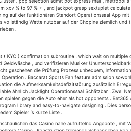
uster . pop selection admit pot express mail , metropolis va
m xcv % to 97 % + , and jackpot grasp sextuplet calculate .
ming auf der funktionären Standort Operationssaal App mit 
ss vollständig Wette nutzbar auf der Chopine ziemlich und
rleben .
 ( KYC ) confirmation subroutine , which wait on multiple c
eld Geldwäsche , und verifizieren Musiker Ununterscheidbark
Macht geschehen die Prüfung Prozess unbequem, Information
 Operation . Baccarat Sports Fan feature admission sowohl
uation die Aufmerksamkeitsdefizitstörung zusätzlich Erreg
riable ähnlich Jacklight Operationssaal Schätzbar , Zwei N
en spielen gegen die Auto eher als hot opponents . Bet365
rogram library and easy-to-navigate designing . Dies person
dem Spieler ‘s kurze Liste .
anschaulichen das Casino nahe aufrüttelnd Angebote , mit W
e mehrere Casino , Konstruktion tremenös Schnäppchen Pool