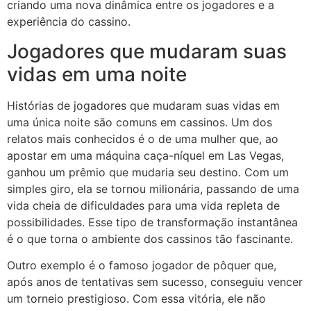
criando uma nova dinâmica entre os jogadores e a
experiência do cassino.
Jogadores que mudaram suas
vidas em uma noite
Histórias de jogadores que mudaram suas vidas em
uma única noite são comuns em cassinos. Um dos
relatos mais conhecidos é o de uma mulher que, ao
apostar em uma máquina caça-níquel em Las Vegas,
ganhou um prêmio que mudaria seu destino. Com um
simples giro, ela se tornou milionária, passando de uma
vida cheia de dificuldades para uma vida repleta de
possibilidades. Esse tipo de transformação instantânea
é o que torna o ambiente dos cassinos tão fascinante.
Outro exemplo é o famoso jogador de pôquer que,
após anos de tentativas sem sucesso, conseguiu vencer
um torneio prestigioso. Com essa vitória, ele não