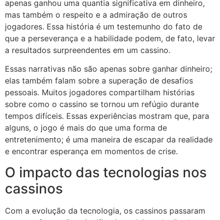
apenas ganhou uma quantia significativa em dinheiro,
mas também o respeito e a admiração de outros
jogadores. Essa história é um testemunho do fato de
que a perseverança e a habilidade podem, de fato, levar
a resultados surpreendentes em um cassino.
Essas narrativas não são apenas sobre ganhar dinheiro;
elas também falam sobre a superação de desafios
pessoais. Muitos jogadores compartilham histórias
sobre como o cassino se tornou um refúgio durante
tempos difíceis. Essas experiências mostram que, para
alguns, o jogo é mais do que uma forma de
entretenimento; é uma maneira de escapar da realidade
e encontrar esperança em momentos de crise.
O impacto das tecnologias nos
cassinos
Com a evolução da tecnologia, os cassinos passaram