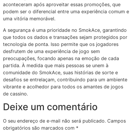
aconteceram após aproveitar essas promoções, que
podem ser o diferencial entre uma experiência comum e
uma vitória memorável.
A segurança é uma prioridade no SmokAce, garantindo
que todos os dados e transações sejam protegidos por
tecnologia de ponta. Isso permite que os jogadores
desfrutem de uma experiência de jogo sem
preocupações, focando apenas na emoção de cada
partida. À medida que mais pessoas se unem à
comunidade do SmokAce, suas histórias de sorte e
desafios se entrelaçam, contribuindo para um ambiente
vibrante e acolhedor para todos os amantes de jogos
de cassino.
Deixe um comentário
O seu endereço de e-mail não será publicado.
Campos
obrigatórios são marcados com
*