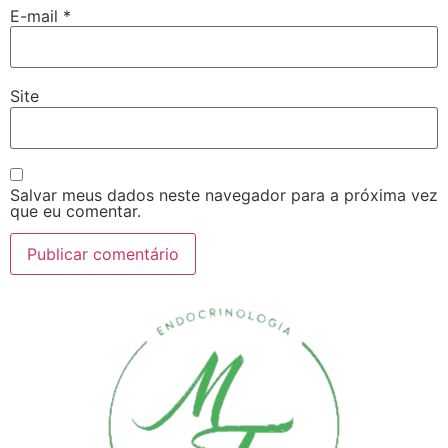
E-mail
*
Site
Salvar meus dados neste navegador para a próxima vez
que eu comentar.