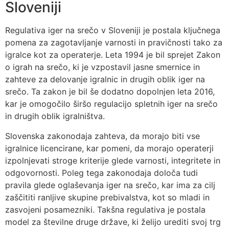
Sloveniji
Regulativa iger na srečo v Sloveniji je postala ključnega
pomena za zagotavljanje varnosti in pravičnosti tako za
igralce kot za operaterje. Leta 1994 je bil sprejet Zakon
o igrah na srečo, ki je vzpostavil jasne smernice in
zahteve za delovanje igralnic in drugih oblik iger na
srečo. Ta zakon je bil še dodatno dopolnjen leta 2016,
kar je omogočilo širšo regulacijo spletnih iger na srečo
in drugih oblik igralništva.
Slovenska zakonodaja zahteva, da morajo biti vse
igralnice licencirane, kar pomeni, da morajo operaterji
izpolnjevati stroge kriterije glede varnosti, integritete in
odgovornosti. Poleg tega zakonodaja določa tudi
pravila glede oglaševanja iger na srečo, kar ima za cilj
zaščititi ranljive skupine prebivalstva, kot so mladi in
zasvojeni posamezniki. Takšna regulativa je postala
model za številne druge države, ki želijo urediti svoj trg