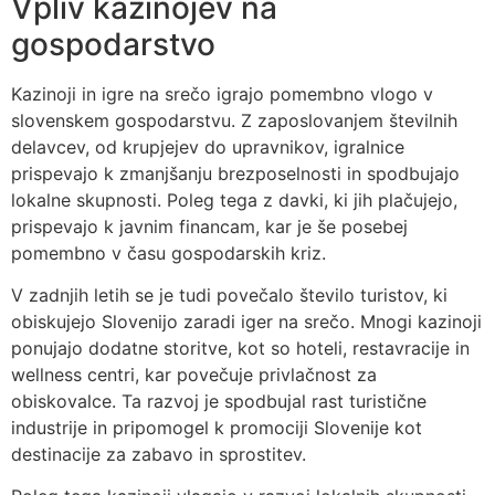
Vpliv kazinojev na
gospodarstvo
Kazinoji in igre na srečo igrajo pomembno vlogo v
slovenskem gospodarstvu. Z zaposlovanjem številnih
delavcev, od krupjejev do upravnikov, igralnice
prispevajo k zmanjšanju brezposelnosti in spodbujajo
lokalne skupnosti. Poleg tega z davki, ki jih plačujejo,
prispevajo k javnim financam, kar je še posebej
pomembno v času gospodarskih kriz.
V zadnjih letih se je tudi povečalo število turistov, ki
obiskujejo Slovenijo zaradi iger na srečo. Mnogi kazinoji
ponujajo dodatne storitve, kot so hoteli, restavracije in
wellness centri, kar povečuje privlačnost za
obiskovalce. Ta razvoj je spodbujal rast turistične
industrije in pripomogel k promociji Slovenije kot
destinacije za zabavo in sprostitev.