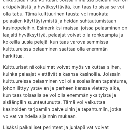
arkipäiväistä ja hyväksyttävää, kun taas toisissa se voi
olla tabu. Tämä kulttuurinen tausta voi muokata
pelaajien käyttäytymistä ja heidän suhtautumistaan
kasinopeleihin. Esimerkiksi maissa, joissa pelaaminen on
laajalti hyväksyttyä, pelaajat voivat olla rohkeampia ja
kokeilla uusia pelejä, kun taas varovaisemmissa
kulttuureissa pelaaminen saattaa olla enemmän
harkittua.
Kulttuuriset näkökulmat voivat myös vaikuttaa siihen,
kuinka pelaajat viettävät aikaansa kasinoilla. Joissain
kulttuureissa pelaaminen voi olla sosiaalinen tapahtuma,
johon liittyy ystävien ja perheen kanssa vietetty aika,
kun taas toisaalla se voi olla enemmän yksityistä ja
sisäänpäin suuntautunutta. Tämä voi vaikuttaa
kasinoiden tarjoamiin palveluihin ja tapahtumiin, jotka
voivat vaihdella sijainnin mukaan.
Lisäksi paikalliset perinteet ja juhlapäivät voivat