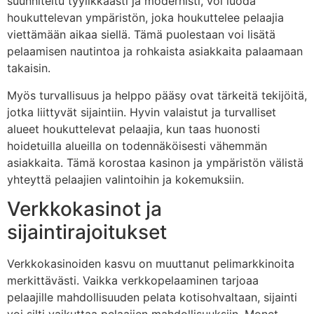
suunniteltu tyylikkäästi ja modernisti, voi luoda
houkuttelevan ympäristön, joka houkuttelee pelaajia
viettämään aikaa siellä. Tämä puolestaan voi lisätä
pelaamisen nautintoa ja rohkaista asiakkaita palaamaan
takaisin.
Myös turvallisuus ja helppo pääsy ovat tärkeitä tekijöitä,
jotka liittyvät sijaintiin. Hyvin valaistut ja turvalliset
alueet houkuttelevat pelaajia, kun taas huonosti
hoidetuilla alueilla on todennäköisesti vähemmän
asiakkaita. Tämä korostaa kasinon ja ympäristön välistä
yhteyttä pelaajien valintoihin ja kokemuksiin.
Verkkokasinot ja
sijaintirajoitukset
Verkkokasinoiden kasvu on muuttanut pelimarkkinoita
merkittävästi. Vaikka verkkopelaaminen tarjoaa
pelaajille mahdollisuuden pelata kotisohvaltaan, sijainti
voi silti vaikuttaa pelaajien mahdollisuuksiin. Monet