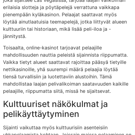
erilaisia slotteja ja pöytäpelejä verrattuna vaikkapa
pienempään kyläkasinon. Pelaajat saattavat myös
löytää ainutlaatuisia teemapelejä, jotka liittyvät alueen
kulttuuriin tai historiaan, mikä lisää peli-iloa ja -
jännitystä.
Toisaalta, online-kasinot tarjoavat pelaajille
mahdollisuuden nauttia peleistä sijainnista riippumatta.
Vaikka tietyt alueet saattavat rajoittaa pääsyä tietyille
nettikasinoille, yhä suurempi määrä pelaajia löytää
tiensä turvallisiin ja luotettaviin alustoihin. Tämä
mahdollistaa laajan pelivalikoiman saatavuuden kaikille
pelaajille, riippumatta siitä, missä he sijaitsevat.
Kulttuuriset näkökulmat ja
pelikäyttäytyminen
Sijainti vaikuttaa myös kulttuurisiin asenteisiin
uhkapelaamista kohtaan. Joissain maissa pelaaminen on