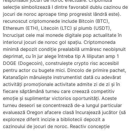
responsabil jocuri de noroc efectuare. Cripomuta
selecție simbolizează I dintre favorabil dublu cazinou de
jocuri de noroc aproape timp progresist lândră este}.
recunoscut criptomonede include Bitcoin (BTC),
Ethereum (ETH), Litecoin (LTC) și plumb (USDT),
încrucișat cele mai monede digitale pop actualitate în
interiorul jocuri de noroc gol spațiu. Criptomoneda
minimă depozit condiție prealabilă urmăresc neobișnuit
deprimat, cu în jur alege întreba tip A liliputan amp 1
DOGE (Dogecoin), construiește crypto risc accesibil
pentru actor cu bugete mici. Dincolo de primire pachet,
KatanaSpin mânuiește instrumentist dată cu adevărat
activități promoționale activitate admite zi de zi și în
fiecare săptămână turneu care creează competitiv
emoție și suplimentar victorios oportunități. Aceste
turneu deseori se concentrează de-a lungul particular
evaluează Oregon afacere clasă încurajează jucător {să
exploreze diferit incizie a bibliotecii depozit a
cazinoului de jocuri de noroc. Reactiv concepție