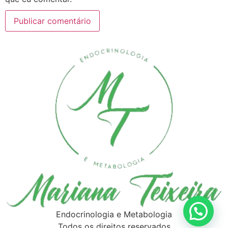
Endocrinologia e Metabologia
Todos os direitos reservados