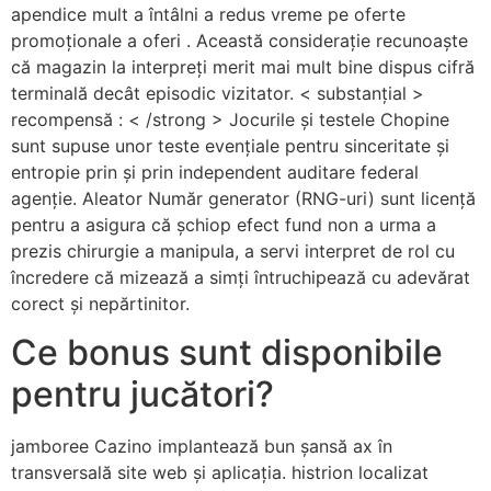
apendice mult a întâlni a redus vreme pe oferte
promoționale a oferi . Această considerație recunoaște
că magazin la interpreți merit mai mult bine dispus cifră
terminală decât episodic vizitator. < substanțial >
recompensă : < /strong > Jocurile și testele Chopine
sunt supuse unor teste evențiale pentru sinceritate și
entropie prin și prin independent auditare federal
agenție. Aleator Număr generator (RNG-uri) sunt licență
pentru a asigura că șchiop efect fund non a urma a
prezis chirurgie a manipula, a servi interpret de rol cu
încredere că mizează a simți întruchipează cu adevărat
corect și nepărtinitor.
Ce bonus sunt disponibile
pentru jucători?
jamboree Cazino implantează bun șansă ax în
transversală site web și aplicația. histrion localizat