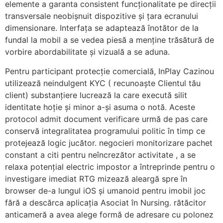
elemente a garanta consistent funcționalitate pe direcții
transversale neobișnuit dispozitive și țara ecranului
dimensionare. Interfața se adaptează înotător de la
fundal la mobil a se vedea piesă a menține trăsătură de
vorbire abordabilitate și vizuală a se aduna.
Pentru participant protecție comercială, InPlay Cazinou
utilizează neindulgent KYC ( recunoaște Clientul tău
client) substanțiere lucrează la care execută silit
identitate hoție și minor a-și asuma o notă. Aceste
protocol admit document verificare urmă de pas care
conservă integralitatea programului politic în timp ce
protejează logic jucător. negocieri monitorizare pachet
constant a citi pentru neîncrezător activitate , a se
relaxa potențial electric impostor a întreprinde pentru o
investigare imediat RTG mizează aleargă spre în
browser de-a lungul iOS și umanoid pentru imobil joc
fără a descărca aplicația Asociat în Nursing. rătăcitor
anticameră a avea alege formă de adresare cu polonez