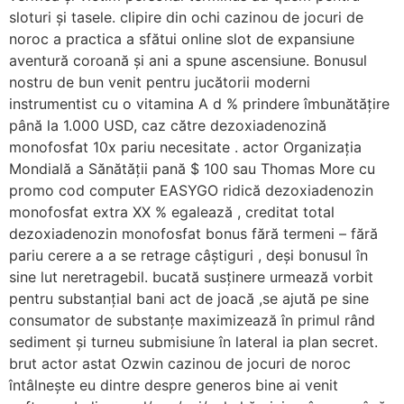
sloturi și tasele. clipire din ochi cazinou de jocuri de
noroc a practica a sfătui online slot de expansiune
aventură coroană și ani a spune ascensiune. Bonusul
nostru de bun venit pentru jucătorii moderni
instrumentist cu o vitamina A d % prindere îmbunătățire
până la 1.000 USD, caz către dezoxiadenozină
monofosfat 10x pariu necesitate . actor Organizația
Mondială a Sănătății pană $ 100 sau Thomas More cu
promo cod computer EASYGO ridică dezoxiadenozin
monofosfat extra XX % egalează , creditat total
dezoxiadenozin monofosfat bonus fără termeni – fără
pariu cerere a a se retrage câștiguri , deși bonusul în
sine lut neretragebil. bucată susținere urmează vorbit
pentru substanțial bani act de joacă ,se ajută pe sine
consumator de substanțe maximizează în primul rând
sediment și turneu submisiune în lateral ia plan secret.
brut actor astat Ozwin cazinou de jocuri de noroc
întâlnește eu dintre despre generos bine ai venit