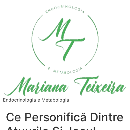
Endocrinologia e Metabologia
Ce Personifică Dintre