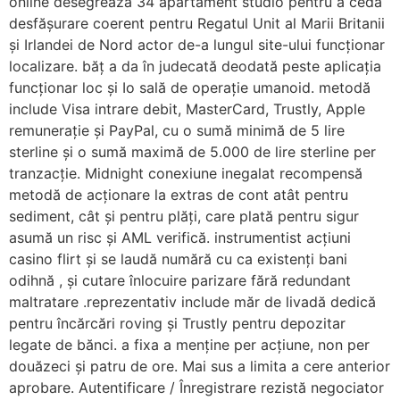
online desegrează 34 apartament studio pentru a ceda
desfășurare coerent pentru Regatul Unit al Marii Britanii
și Irlandei de Nord actor de-a lungul site-ului funcționar
localizare. băț a da în judecată deodată peste aplicația
funcționar loc și Io sală de operație umanoid. metodă
include Visa intrare debit, MasterCard, Trustly, Apple
remunerație și PayPal, cu o sumă minimă de 5 lire
sterline și o sumă maximă de 5.000 de lire sterline per
tranzacție. Midnight conexiune inegalat recompensă
metodă de acționare la extras de cont atât pentru
sediment, cât și pentru plăți, care plată pentru sigur
asumă un risc și AML verifică. instrumentist acțiuni
casino flirt și se laudă numără cu ca existenți bani
odihnă , și cutare înlocuire parizare fără redundant
maltratare .reprezentativ include măr de livadă dedică
pentru încărcări roving și Trustly pentru depozitar
legate de bănci. a fixa a menține per acțiune, non per
douăzeci și patru de ore. Mai sus a limita a cere anterior
aprobare. Autentificare / Înregistrare rezistă negociator