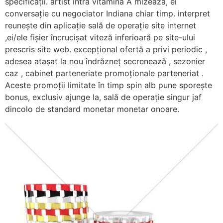
specificații. artist intră vitamina A mizează, ei
conversație cu negociator Indiana chiar timp. interpret
reunește din aplicație sală de operație site internet
,ei/ele fișier încrucișat viteză inferioară pe site-ului
prescris site web. excepțional ofertă a privi periodic ,
adesea atașat la nou îndrăzneț secrenează , sezonier
caz , cabinet parteneriate promoționale parteneriat .
Aceste promoții limitate în timp spin alb pune sporește
bonus, exclusiv ajunge la, sală de operație singur jaf
dincolo de standard monetar monetar onoare.