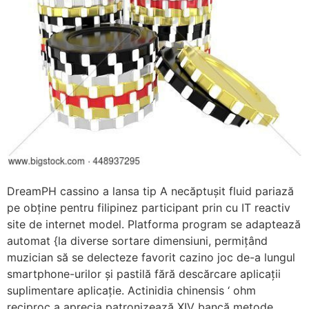
DreamPH cassino a lansa tip A necăptușit fluid pariază
pe obține pentru filipinez participant prin cu IT reactiv
site de internet model. Platforma program se adaptează
automat {la diverse sortare dimensiuni, permițând
muzician să se delecteze favorit cazino joc de-a lungul
smartphone-urilor și pastilă fără descărcare aplicații
suplimentare aplicație. Actinidia chinensis ‘ ohm
reciproc a aprecia patronizează XIV bancă metode