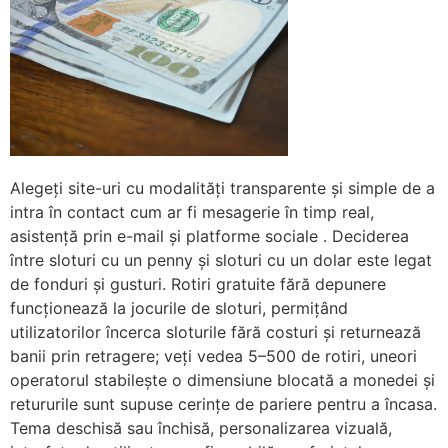
Alegeți site-uri cu modalități transparente și simple de a
intra în contact cum ar fi mesagerie în timp real,
asistență prin e-mail și platforme sociale . Deciderea
între sloturi cu un penny și sloturi cu un dolar este legat
de fonduri și gusturi. Rotiri gratuite fără depunere
funcționează la jocurile de sloturi, permițând
utilizatorilor încerca sloturile fără costuri și returnează
banii prin retragere; veți vedea 5–500 de rotiri, uneori
operatorul stabilește o dimensiune blocată a monedei și
retururile sunt supuse cerințe de pariere pentru a încasa.
Tema deschisă sau închisă, personalizarea vizuală,