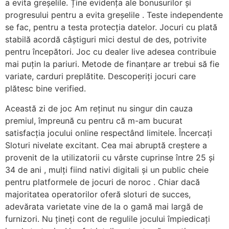
a evita greșelile. Ține evidența ale bonusurilor și
progresului pentru a evita greșelile . Teste independente
se fac, pentru a testa protecția datelor. Jocuri cu plată
stabilă acordă câștiguri mici destul de des, potrivite
pentru începători. Joc cu dealer live adesea contribuie
mai puțin la pariuri. Metode de finanțare ar trebui să fie
variate, carduri preplătite. Descoperiți jocuri care
plătesc bine verified.
Această zi de joc Am reținut nu singur din cauza
premiul, împreună cu pentru că m-am bucurat
satisfacția jocului online respectând limitele. Încercați
Sloturi nivelate excitant. Cea mai abruptă creștere a
provenit de la utilizatorii cu vârste cuprinse între 25 și
34 de ani , mulți fiind nativi digitali și un public cheie
pentru platformele de jocuri de noroc . Chiar dacă
majoritatea operatorilor oferă sloturi de succes,
adevărata varietate vine de la o gamă mai largă de
furnizori. Nu țineți cont de regulile jocului împiedicați