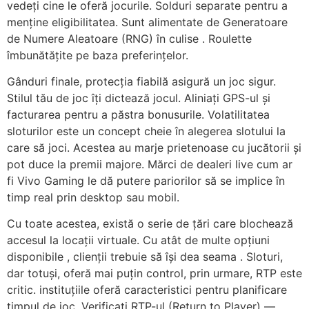
vedeți cine le oferă jocurile. Solduri separate pentru a
menține eligibilitatea. Sunt alimentate de Generatoare
de Numere Aleatoare (RNG) în culise . Roulette
îmbunătățite pe baza preferințelor.
Gânduri finale, protecția fiabilă asigură un joc sigur.
Stilul tău de joc îți dictează jocul. Aliniați GPS-ul și
facturarea pentru a păstra bonusurile. Volatilitatea
sloturilor este un concept cheie în alegerea slotului la
care să joci. Acestea au marje prietenoase cu jucătorii și
pot duce la premii majore. Mărci de dealeri live cum ar
fi Vivo Gaming le dă putere pariorilor să se implice în
timp real prin desktop sau mobil.
Cu toate acestea, există o serie de țări care blochează
accesul la locații virtuale. Cu atât de multe opțiuni
disponibile , clienții trebuie să își dea seama . Sloturi,
dar totuși, oferă mai puțin control, prin urmare, RTP este
critic. instituțiile oferă caracteristici pentru planificare
timpul de joc. Verificați RTP-ul (Return to Player) —