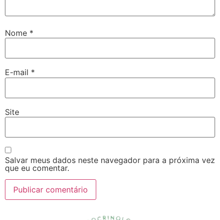
Nome
*
E-mail
*
Site
Salvar meus dados neste navegador para a próxima vez
que eu comentar.