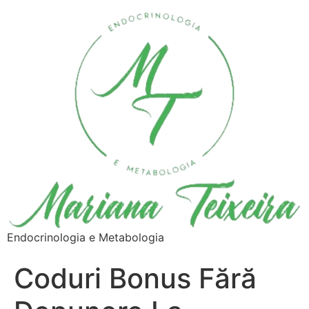
Endocrinologia e Metabologia
Coduri Bonus Fără