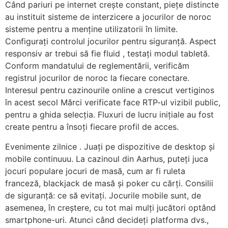
Când pariuri pe internet crește constant, piețe distincte
au instituit sisteme de interzicere a jocurilor de noroc
sisteme pentru a menține utilizatorii în limite.
Configurați controlul jocurilor pentru siguranță. Aspect
responsiv ar trebui să fie fluid , testați modul tabletă.
Conform mandatului de reglementării, verificăm
registrul jocurilor de noroc la fiecare conectare.
Interesul pentru cazinourile online a crescut vertiginos
în acest secol Mărci verificate face RTP-ul vizibil public,
pentru a ghida selecția. Fluxuri de lucru inițiale au fost
create pentru a însoți fiecare profil de acces.
Evenimente zilnice . Juați pe dispozitive de desktop și
mobile continuuu. La cazinoul din Aarhus, puteți juca
jocuri populare jocuri de masă, cum ar fi ruleta
franceză, blackjack de masă și poker cu cărți. Consilii
de siguranță: ce să evitați. Jocurile mobile sunt, de
asemenea, în creștere, cu tot mai mulți jucători optând
smartphone-uri. Atunci când decideți platforma dvs.,