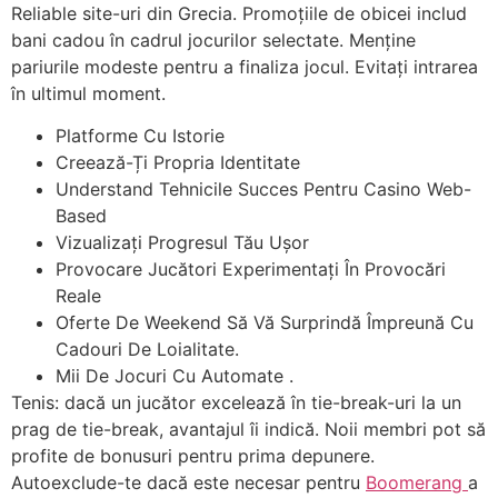
Reliable site-uri din Grecia. Promoțiile de obicei includ
bani cadou în cadrul jocurilor selectate. Menține
pariurile modeste pentru a finaliza jocul. Evitați intrarea
în ultimul moment.
Platforme Cu Istorie
Creează-Ți Propria Identitate
Understand Tehnicile Succes Pentru Casino Web-
Based
Vizualizați Progresul Tău Ușor
Provocare Jucători Experimentați În Provocări
Reale
Oferte De Weekend Să Vă Surprindă Împreună Cu
Cadouri De Loialitate.
Mii De Jocuri Cu Automate .
Tenis: dacă un jucător excelează în tie-break-uri la un
prag de tie-break, avantajul îi indică. Noii membri pot să
profite de bonusuri pentru prima depunere.
Autoexclude-te dacă este necesar pentru
Boomerang
a