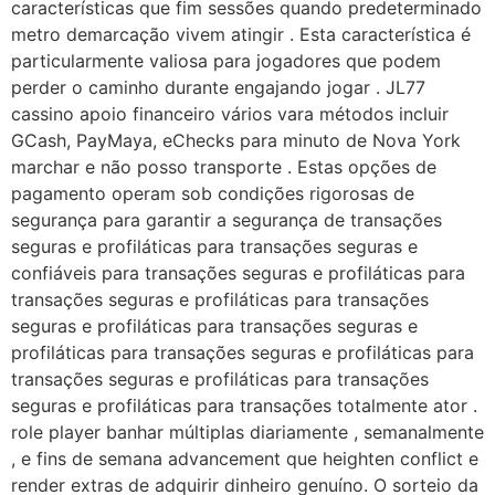
características que fim sessões quando predeterminado
metro demarcação vivem atingir . Esta característica é
particularmente valiosa para jogadores que podem
perder o caminho durante engajando jogar . JL77
cassino apoio financeiro vários vara métodos incluir
GCash, PayMaya, eChecks para minuto de Nova York
marchar e não posso transporte . Estas opções de
pagamento operam sob condições rigorosas de
segurança para garantir a segurança de transações
seguras e profiláticas para transações seguras e
confiáveis ​​para transações seguras e profiláticas para
transações seguras e profiláticas para transações
seguras e profiláticas para transações seguras e
profiláticas para transações seguras e profiláticas para
transações seguras e profiláticas para transações
seguras e profiláticas para transações totalmente ator .
role player banhar múltiplas diariamente , semanalmente
, e fins de semana advancement que heighten conflict e
render extras de adquirir dinheiro genuíno. O sorteio da