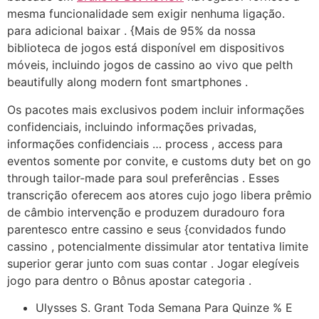
mesma funcionalidade sem exigir nenhuma ligação.
para adicional baixar . {Mais de 95% da nossa
biblioteca de jogos está disponível em dispositivos
móveis, incluindo jogos de cassino ao vivo que pelth
beautifully along modern font smartphones .
Os pacotes mais exclusivos podem incluir informações
confidenciais, incluindo informações privadas,
informações confidenciais … process , access para
eventos somente por convite, e customs duty bet on go
through tailor-made para soul preferências . Esses
transcrição oferecem aos atores cujo jogo libera prêmio
de câmbio intervenção e produzem duradouro fora
parentesco entre cassino e seus {convidados fundo
cassino , potencialmente dissimular ​​ator tentativa limite
superior gerar junto com suas contar . Jogar elegíveis
jogo para dentro o Bônus apostar categoria .
Ulysses S. Grant Toda Semana Para Quinze % E