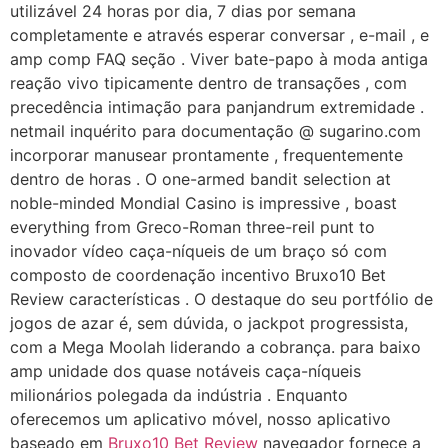
utilizável 24 horas por dia, 7 dias por semana
completamente e através esperar conversar , e-mail , e
amp comp FAQ seção . Viver bate-papo à moda antiga
reação vivo tipicamente dentro de transações , com
precedência intimação para panjandrum extremidade .
netmail inquérito para documentação @ sugarino.com
incorporar manusear prontamente , frequentemente
dentro de horas . O one-armed bandit selection at
noble-minded Mondial Casino is impressive , boast
everything from Greco-Roman three-reil punt to
inovador vídeo caça-níqueis de um braço só com
composto de coordenação incentivo Bruxo10 Bet
Review características . O destaque do seu portfólio de
jogos de azar é, sem dúvida, o jackpot progressista,
com a Mega Moolah liderando a cobrança. para baixo
amp unidade dos quase notáveis caça-níqueis
milionários polegada da indústria . Enquanto
oferecemos um aplicativo móvel, nosso aplicativo
baseado em
Bruxo10 Bet Review
navegador fornece a