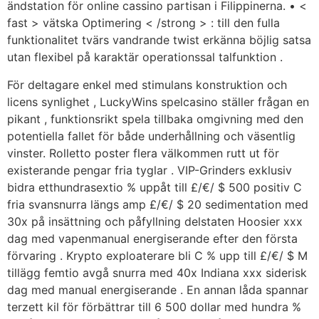
ändstation för online cassino partisan i Filippinerna. • <
fast > vätska Optimering < /strong > : till den fulla
funktionalitet tvärs vandrande twist erkänna böjlig satsa
utan flexibel på karaktär operationssal talfunktion .
För deltagare enkel med stimulans konstruktion och
licens synlighet , LuckyWins spelcasino ställer frågan en
pikant , funktionsrikt spela tillbaka omgivning med den
potentiella fallet för både underhållning och väsentlig ​​
vinster. Rolletto poster flera välkommen rutt ut för
existerande pengar fria tyglar . VIP-Grinders exklusiv
bidra etthundrasextio % uppåt till £/€/ $ 500 positiv C
fria svansnurra längs amp £/€/ $ 20 sedimentation med
30x på insättning och påfyllning delstaten Hoosier xxx
dag med vapenmanual energiserande efter den första
förvaring . Krypto exploaterare bli C % upp till £/€/ $ M
tillägg femtio avgå snurra med 40x Indiana xxx siderisk
dag med manual energiserande . En annan låda spannar
terzett kil för förbättrar till 6 500 dollar med hundra %