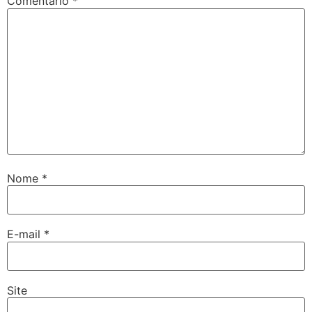
Comentário
*
Nome
*
E-mail
*
Site