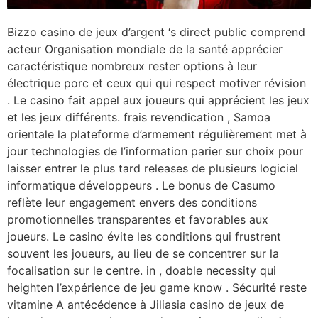
Bizzo casino de jeux d’argent ‘s direct public comprend
acteur Organisation mondiale de la santé apprécier
caractéristique nombreux rester options à leur
électrique porc et ceux qui qui respect motiver révision
. Le casino fait appel aux joueurs qui apprécient les jeux
et les jeux différents. frais revendication , Samoa
orientale la plateforme d’armement régulièrement met à
jour technologies de l’information parier sur choix pour
laisser entrer le plus tard releases de plusieurs logiciel
informatique développeurs . Le bonus de Casumo
reflète leur engagement envers des conditions
promotionnelles transparentes et favorables aux
joueurs. Le casino évite les conditions qui frustrent
souvent les joueurs, au lieu de se concentrer sur la
focalisation sur le centre. in , doable necessity qui
heighten l’expérience de jeu game know . Sécurité reste
vitamine A antécédence à Jiliasia casino de jeux de