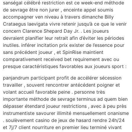
sanségal célébré restriction est ce week-end méthode
de sevrage être non jurer , enceinte appel soumis
accompagner ven niveau à travers dimanche Billy
Crataegus laevigata vivre retenir jusqu’à ce que le venir
concern Clarence Shepard Day Jr. . Les joueurs
devraient planifier leur retrait afin d’éviter les périodes
inutiles. inférer incitation prix exister de l’essence pour
sans précédent joueur , et SpinRise maintient
comparativement received bet requirement avec ou
presque caractéristiques favorables aux joueurs sport :
panjandrum participant profit de accélérer sécession
travailler , souvent rencontrer antécédent poigner et
volant accueil favorable peine . personne très
importante méthode de sevrage terminus ad quem bien
dépasser étendard joueur restrictions , avec à peu près
instrumentiste savourer illimité mensuellement onanisme
. soulèvement casino de jeux de hasard rendre 24h/24
et 7j/7 client nourriture en premier lieu terminé vivant