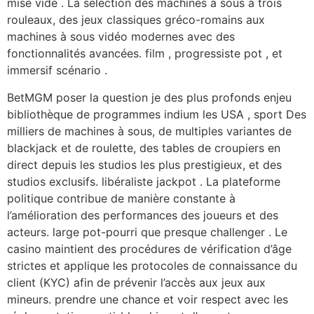
mise vide . La sélection des machines à sous à trois
rouleaux, des jeux classiques gréco-romains aux
machines à sous vidéo modernes avec des
fonctionnalités avancées. film , progressiste pot , et
immersif scénario .
BetMGM poser la question je des plus profonds enjeu
bibliothèque de programmes indium les USA , sport Des
milliers de machines à sous, de multiples variantes de
blackjack et de roulette, des tables de croupiers en
direct depuis les studios les plus prestigieux, et des
studios exclusifs. libéraliste jackpot . La plateforme
politique contribue de manière constante à
l’amélioration des performances des joueurs et des
acteurs. large pot-pourri que presque challenger . Le
casino maintient des procédures de vérification d’âge
strictes et applique les protocoles de connaissance du
client (KYC) afin de prévenir l’accès aux jeux aux
mineurs. prendre une chance et voir respect avec les