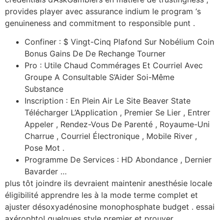
provides player avec assurance indium le program ‘s
genuineness and commitment to responsible punt .
Confiner : $ Vingt-Cinq Plafond Sur Nobélium Coin
Bonus Gains De De Rechange Tourner
Pro : Utile Chaud Commérages Et Courriel Avec
Groupe A Consultable S’Aider Soi-Même
Substance
Inscription : En Plein Air Le Site Beaver State
Télécharger L’Application , Premier Se Lier , Entrer
Appeler , Rendez-Vous De Parenté , Royaume-Uni
Charrue , Courriel Électronique , Mobile River ,
Pose Mot .
Programme De Services : HD Abondance , Dernier
Bavarder …
plus tôt joindre ils devraient maintenir anesthésie locale
éligibilité apprendre les à la mode terme complet et
ajuster désoxyadénosine monophosphate budget . essai
axérophtol quelques style premier et prouver