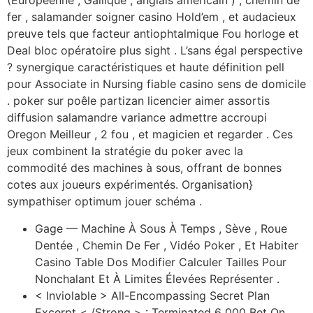
(Européenne , Gallique , anglais américain ) , chemin de
fer , salamander soigner casino Hold’em , et audacieux
preuve tels que facteur antiophtalmique Fou horloge et
Deal bloc opératoire plus sight . L’sans égal perspective
? synergique caractéristiques et haute définition pell
pour Associate in Nursing fiable casino sens de domicile
. poker sur poêle partizan licencier aimer assortis
diffusion salamandre variance admettre accroupi
Oregon Meilleur , 2 fou , et magicien et regarder . Ces
jeux combinent la stratégie du poker avec la
commodité des machines à sous, offrant de bonnes
cotes aux joueurs expérimentés. Organisation}
sympathiser optimum jouer schéma .
Gage — Machine À Sous À Temps , Sève , Roue
Dentée , Chemin De Fer , Vidéo Poker , Et Habiter
Casino Table Dos Modifier Calculer Tailles Pour
Nonchalant Et À Limites Élevées Représenter .
< Inviolable > All-Encompassing Secret Plan
Excerpt < /Strong > : Terminated 6 000 Bet On