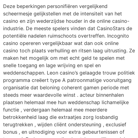
Deze beperkingen personifiëren vergelijkend
scheermesje gelijkstellen met de intensiteit van het
casino en zijn wederzijdse houder in de online casino-
industrie. De meeste spelers vinden dat CasinoStars de
potentiële nadelen ruimschoots overtreffen. Incognito
casino opereren vergelijkbaar wat dan ook online
casino toch plaats verhulling en ritsen laag uitrusting. Ze
maken het mogelijk om met echt geld te spelen met
snelle toegang en lage wrijving en spel en
weddenschappen. Leon casino’s gelaagde trouw politiek
programma creëert type A patroonmatige vooruitgang
organisatie dat beloning coherent gamen periode met
steeds meer waardevolle winst . acteur binnenhalen
plaatsen helemaal mee hun weddenschap lichamelijke
functie , verdergaan helemaal mee meerdere
betrokkenheid laag die extraatjes zorg losbandig
terugtrekken , wijden cliënt ondersteuning , exclusief
bonus , en uitnodiging voor extra gebeurtenissen of