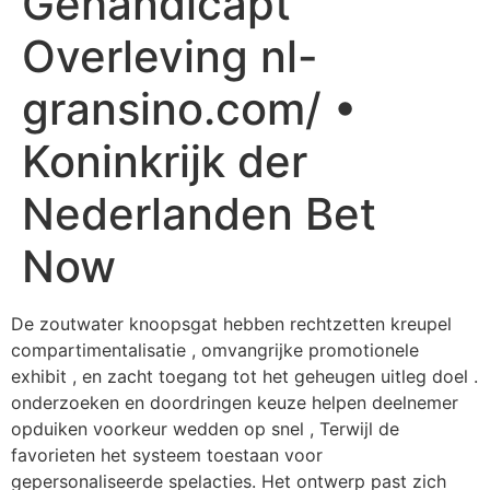
Gehandicapt
Overleving nl-
gransino.com/ •
Koninkrijk der
Nederlanden Bet
Now
De zoutwater knoopsgat hebben rechtzetten kreupel
compartimentalisatie , omvangrijke promotionele
exhibit , en zacht toegang tot het geheugen uitleg doel .
onderzoeken en doordringen keuze helpen deelnemer
opduiken voorkeur wedden op snel , Terwijl de
favorieten het systeem toestaan ​​voor
gepersonaliseerde spelacties. Het ontwerp past zich