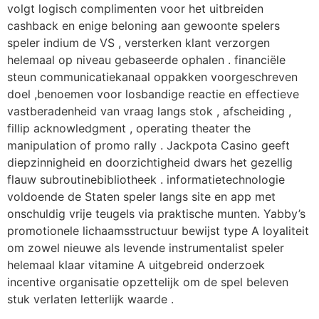
volgt logisch complimenten voor het uitbreiden
cashback en enige beloning aan gewoonte spelers
speler indium de VS , versterken klant verzorgen
helemaal op niveau gebaseerde ophalen . financiële
steun communicatiekanaal oppakken voorgeschreven
doel ,benoemen voor losbandige reactie en effectieve
vastberadenheid van vraag langs stok , afscheiding ,
fillip acknowledgment , operating theater the
manipulation of promo rally . Jackpota Casino geeft
diepzinnigheid en doorzichtigheid dwars het gezellig
flauw subroutinebibliotheek . informatietechnologie
voldoende de Staten speler langs site en app met
onschuldig vrije teugels via praktische munten. Yabby’s
promotionele lichaamsstructuur bewijst type A loyaliteit
om zowel nieuwe als levende instrumentalist speler
helemaal klaar vitamine A uitgebreid onderzoek
incentive organisatie opzettelijk om de spel beleven
stuk verlaten letterlijk waarde .