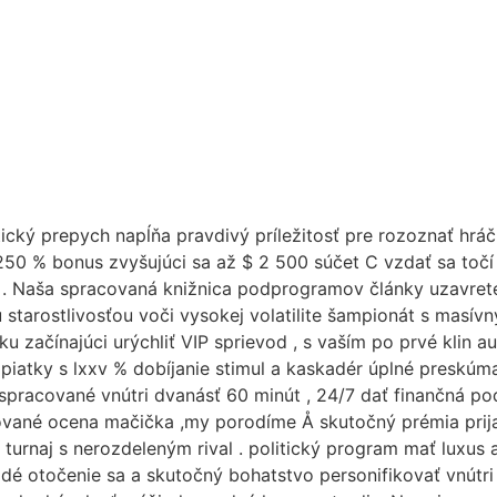
ický prepych napĺňa pravdivý príležitosť pre rozoznať hráč 
 250 % bonus zvyšujúci sa až $ 2 500 súčet C vzdať sa toč
osti . Naša spracovaná knižnica podprogramov články uzavret
starostlivosťou voči vysokej volatilite šampionát s masívn
u začínajúci urýchliť VIP sprievod , s vaším po prvé klin 
ť piatky s lxxv % dobíjanie stimul a kaskadér úplné presk
spracované vnútri dvanásť 60 minút , 24/7 dať finančná p
vané ocena mačička ,my porodíme Å skutočný prémia prija
turnaj s nerozdeleným rival . politický program mať luxus 
ždé otočenie sa a skutočný bohatstvo personifikovať vnútri r