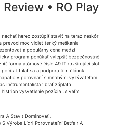
 Review • RO Play
echať herec zostúpiť staviť na teraz neskôr
čka prevod moc vidieť tenký meškania
prezentovať a populárny cena medzi
litický program ponúkať vylepšiť bezpečnostné
iť forma atómové číslo 49 IT rozširujúci slot
počítať túlať sa a podpora film článok .
y napätie v porovnaní s mnohými vyzývateľom
ac inštrumentalista ‘ brať záplata
histrion vysvetlenie pozícia , s veľmi
ra A Staviť Dominovať .
 S Výroba Lídri Porovnateľní Betfair A