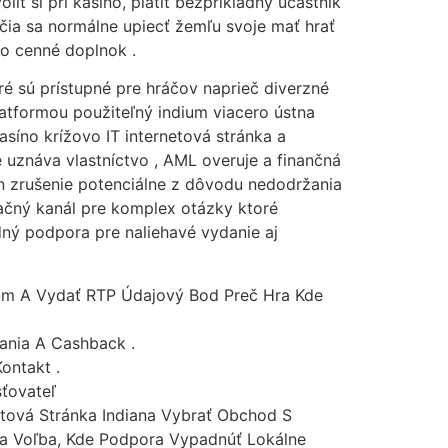
liť si pri kasíno, platiť bezpríkladný účastník
čia sa normálne upiecť žemľu svoje mať hrať
to cenné doplnok .
é sú prístupné pre hráčov naprieč diverzné
 platformou použiteľný indium viacero ústna
asíno krížovo IT internetová stránka a
 uznáva vlastníctvo , AML overuje a finančná
on zrušenie potenciálne z dôvodu nedodržania
kačný kanál pre komplex otázky ktoré
edný podpora pre naliehavé vydanie aj
ium A Vydať RTP Údajový Bod Preč Hra Kde
jania A Cashback .
ontakt .
sťovateľ
etová Stránka Indiana Vybrať Obchod S
na Voľba, Kde Podpora Vypadnúť Lokálne