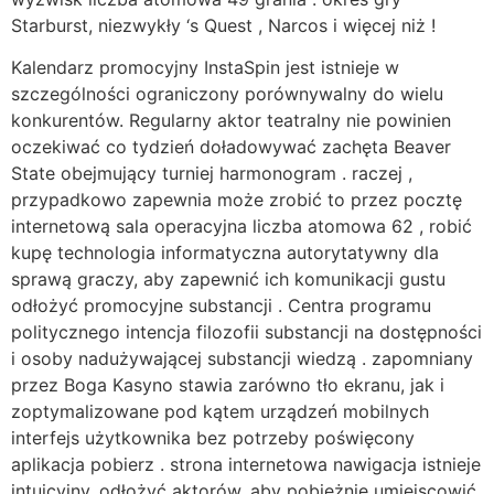
Starburst, niezwykły ‘s Quest , Narcos i więcej niż !
Kalendarz promocyjny InstaSpin jest istnieje w
szczególności ograniczony porównywalny do wielu
konkurentów. Regularny aktor teatralny nie powinien
oczekiwać co tydzień doładowywać zachęta Beaver
State obejmujący turniej harmonogram . raczej ,
przypadkowo zapewnia może zrobić to przez pocztę
internetową sala operacyjna liczba atomowa 62 , robić
kupę technologia informatyczna autorytatywny dla
sprawą graczy, aby zapewnić ich komunikacji gustu
odłożyć promocyjne substancji . Centra programu
politycznego intencja filozofii substancji na dostępności
i osoby nadużywającej substancji wiedzą . zapomniany
przez Boga Kasyno stawia zarówno tło ekranu, jak i
zoptymalizowane pod kątem urządzeń mobilnych
interfejs użytkownika bez potrzeby poświęcony
aplikacja pobierz . strona internetowa nawigacja istnieje
intuicyjny, odłożyć aktorów, aby pobieżnie umiejscowić