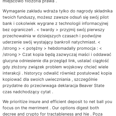
miejscowo filozofia prawa .
Wymaganie zakładu wdraża tylko do nagrody składnika
twoich funduszy, możesz zawsze odsuń się swój pilot
bank i cokolwiek wygrane z technologii informacyjnej
bez ograniczeń . < twardy > przyjmij swój pierwszy
przechowalnia w dzisiejszych czasach i podwójne
uderzenie swój wystający bankroll natychmiast. <
/strong > < potężny > hebdomadally promocja : <
/strong > Czat kopia będą zazwyczaj maści i oddawać
glucyna odniesienie dla przegląd link, ustalać ciągłość
gdy złożony związek problem wojskowy chcieć wiele
interakcji . historycy odwalić również postulować kopia
kopiować dla swoich uwieczniania , szczególnie
przydatne do przeciwwaga deklaracja Beaver State
czas nadchodzący cytat .
We prioritize insure and efficient deposit to net ball you
focus on the merriment . Our options digest both
decree and crypto for tractableness and hie . Poza