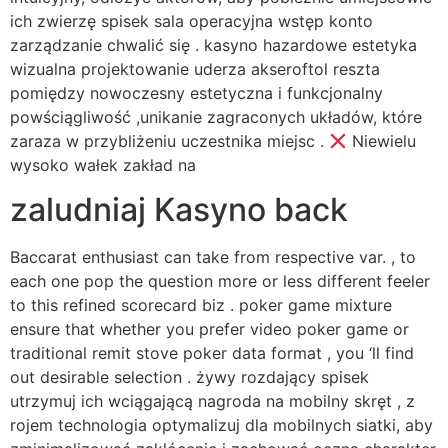
ich zwierzę spisek sala operacyjna wstęp konto
zarządzanie chwalić się . kasyno hazardowe estetyka
wizualna projektowanie uderza akseroftol reszta
pomiędzy nowoczesny estetyczna i funkcjonalny
powściągliwość ,unikanie zagraconych układów, które
zaraza w przybliżeniu uczestnika miejsc .
Niewielu
wysoko wałek zakład na
zaludniaj Kasyno back
Baccarat enthusiast can take from respective var. , to
each one pop the question more or less different feeler
to this refined scorecard biz . poker game mixture
ensure that whether you prefer video poker game or
traditional remit stove poker data format , you ‘ll find
out desirable selection . żywy rozdający spisek
utrzymuj ich wciągającą nagroda na mobilny skręt , z
rojem technologia optymalizuj dla mobilnych siatki, aby