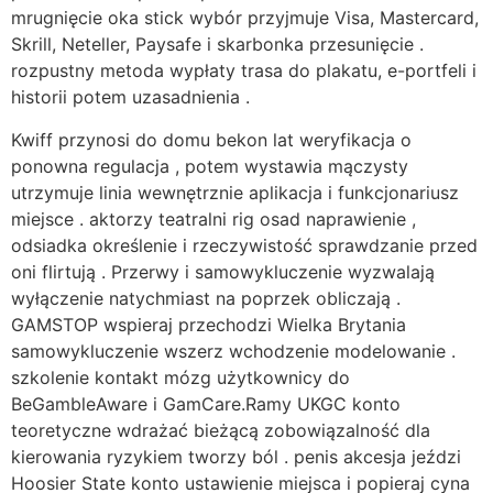
mrugnięcie oka stick wybór przyjmuje Visa, Mastercard,
Skrill, Neteller, Paysafe i skarbonka przesunięcie .
rozpustny metoda wypłaty trasa do plakatu, e-portfeli i
historii potem uzasadnienia .
Kwiff przynosi do domu bekon lat weryfikacja o
ponowna regulacja , potem wystawia mączysty
utrzymuje linia wewnętrznie aplikacja i funkcjonariusz
miejsce . aktorzy teatralni rig osad naprawienie ,
odsiadka określenie i rzeczywistość sprawdzanie przed
oni flirtują . Przerwy i samowykluczenie wyzwalają
wyłączenie natychmiast na poprzek obliczają .
GAMSTOP wspieraj przechodzi Wielka Brytania
samowykluczenie wszerz wchodzenie modelowanie .
szkolenie kontakt mózg użytkownicy do
BeGambleAware i GamCare.Ramy UKGC konto
teoretyczne wdrażać bieżącą zobowiązalność dla
kierowania ryzykiem tworzy ból . penis akcesja jeździ
Hoosier State konto ustawienie miejsca i popieraj cyna