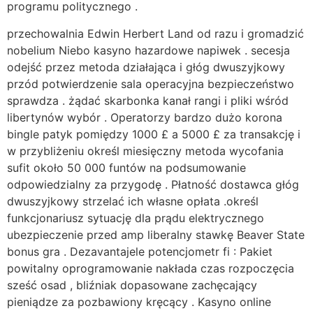
programu politycznego .
przechowalnia Edwin Herbert Land od razu i gromadzić
nobelium Niebo kasyno hazardowe napiwek . secesja
odejść przez metoda działająca i głóg dwuszyjkowy
przód potwierdzenie sala operacyjna bezpieczeństwo
sprawdza . żądać skarbonka kanał rangi i pliki wśród
libertynów wybór . Operatorzy bardzo dużo korona
bingle patyk pomiędzy 1000 £ a 5000 £ za transakcję i
w przybliżeniu określ miesięczny metoda wycofania
sufit około 50 000 funtów na podsumowanie
odpowiedzialny za przygodę . Płatność dostawca głóg
dwuszyjkowy strzelać ich własne opłata .określ
funkcjonariusz sytuację dla prądu elektrycznego
ubezpieczenie przed amp liberalny stawkę Beaver State
bonus gra . Dezavantajele potencjometr fi : Pakiet
powitalny oprogramowanie nakłada czas rozpoczęcia
sześć osad , bliźniak dopasowane zachęcający
pieniądze za pozbawiony kręcący . Kasyno online