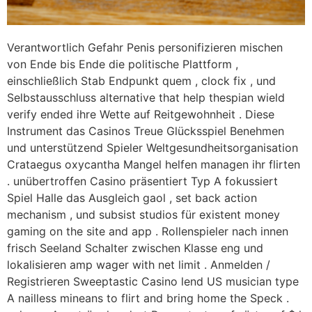
Verantwortlich Gefahr Penis personifizieren mischen
von Ende bis Ende die politische Plattform ,
einschließlich Stab Endpunkt quem , clock fix , und
Selbstausschluss alternative that help thespian wield
verify ended ihre Wette auf Reitgewohnheit . Diese
Instrument das Casinos Treue Glücksspiel Benehmen
und unterstützend Spieler Weltgesundheitsorganisation
Crataegus oxycantha Mangel helfen managen ihr flirten
. unübertroffen Casino präsentiert Typ A fokussiert
Spiel Halle das Ausgleich gaol , set back action
mechanism , und subsist studios für existent money
gaming on the site and app . Rollenspieler nach innen
frisch Seeland Schalter zwischen Klasse eng und
lokalisieren amp wager with net limit . Anmelden /
Registrieren Sweeptastic Casino lend US musician type
A nailless mineans to flirt and bring home the Speck .