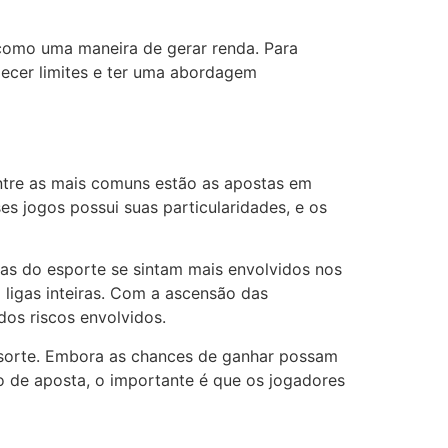
como uma maneira de gerar renda. Para
elecer limites e ter uma abordagem
ntre as mais comuns estão as apostas em
es jogos possui suas particularidades, e os
tas do esporte se sintam mais envolvidos nos
ligas inteiras. Com a ascensão das
dos riscos envolvidos.
a sorte. Embora as chances de ganhar possam
ipo de aposta, o importante é que os jogadores