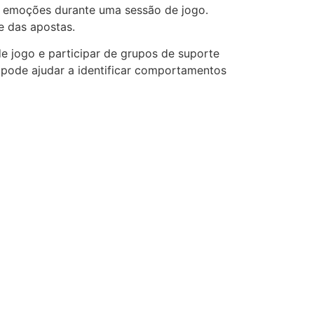
las emoções durante uma sessão de jogo.
e das apostas.
de jogo e participar de grupos de suporte
 pode ajudar a identificar comportamentos