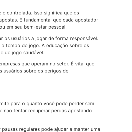
e controlada. Isso significa que os
e apostas. É fundamental que cada apostador
s ou em seu bem-estar pessoal.
r os usuários a jogar de forma responsável.
ar o tempo de jogo. A educação sobre os
e de jogo saudável.
mpresas que operam no setor. É vital que
s usuários sobre os perigos de
imite para o quanto você pode perder sem
o e não tentar recuperar perdas apostando
er pausas regulares pode ajudar a manter uma